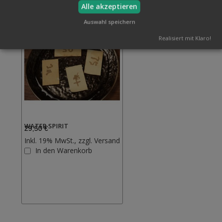
Alle akzeptieren
Auswahl speichern
Realisiert mit Klaro!
WATER SPIRIT
29,50 €
Inkl. 19% MwSt., zzgl.
Versand
Zur
In den Warenkorb
Wunschliste
hinzufügen