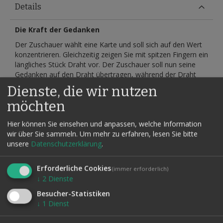
Details
Die Kraft der Gedanken
Der Zuschauer wählt eine Karte und soll sich auf den Wert
konzentrieren. Gleichzeitig zeigen Sie mit spitzen Fingern ein
längliches Stück Draht vor. Der Zuschauer soll nun seine
Gedanken auf den Draht übertragen, während der Draht
kurz in eine Tasse Kaffee eingetaucht wird. Nun geschieht
Dienste, die wir nutzen
etwas Unglaubliches. Während des Eintauchens nimmt der
möchten
Draht plötzlich die Konturen des gedachten Kartenwertes
an! Er verformt sich wie von Geisterhand! Die Karte des
Hier können Sie einsehen und anpassen, welche Information
Zuschauers wird umgedreht und stimmt damit überein.
wir über Sie sammeln.
Um mehr zu erfahren, lesen Sie bitte
Immer wieder verwendbar. Es wird nur der Draht
unsere
Datenschutzerklärung
.
verwendet.
Verschiedene Kartenwerte erhältlich.
Erforderliche Cookies
(immer erforderlich)
↓
2
Dienste
Besucher-Statistiken
↓
1
Dienst
Verwandte Artikel
Alle auswählen