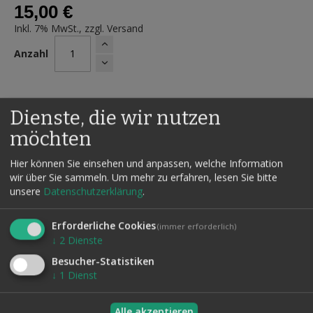
15,00 €
Inkl. 7% MwSt., zzgl.
Versand
Anzahl
Dienste, die wir nutzen
IN DEN WARENKORB
AUF DEN
möchten
WUNSCHZETTEL
Hier können Sie einsehen und anpassen, welche Information
wir über Sie sammeln.
Um mehr zu erfahren, lesen Sie bitte
unsere
Datenschutzerklärung
.
Details
Erforderliche Cookies
(immer erforderlich)
↓
2
Dienste
9 Routinen zu den verschiedenen
Spiegeldurchdringungsillusionen (z. B. Tuch durch Spiegel)
Besucher-Statistiken
↓
1
Dienst
Alle akzeptieren