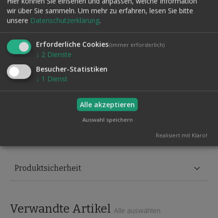
vier Karten in der Hand!
Hier können Sie einsehen und anpassen, welche Information
wir über Sie sammeln.
Um mehr zu erfahren, lesen Sie bitte
Sie erhalten:
unsere
Datenschutzerklärung
.
Die Karten, welche aus hochwertigem Kunststoff
hergestellt und im Siebdruckverfahren bedruckt sind. Sie
Erforderliche Cookies
(immer erforderlich)
sehen super aus und halten ewig!
↓
2
Dienste
Maße: 30 x 21 cm
Besucher-Statistiken
Einen stabilen Umschlag
↓
1
Dienst
Eine Routine von R. F. (die er seit 20 Jahren vorführt)
Gleichzeitig haben Sie die Möglichkeit, ein weiteres Parade-
Alle akzeptieren
Kunststück von Jörg Burghardt vorzuführen:
Auswahl speichern
https://www.stolina.de/vortragsideen-jorg-burghardt-
Realisiert mit Klaro!
download.html
Produktsicherheit
Verwandte Artikel
Alle auswählen