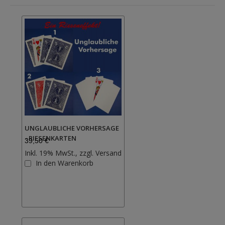
UNGLAUBLICHE VORHERSAGE
- RIESENKARTEN
39,50 €
Inkl. 19% MwSt., zzgl.
Versand
Zur
In den Warenkorb
Wunschliste
hinzufügen