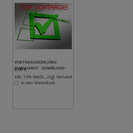
VORTRAGSIDEEN JÖRG
BURGHARDT - DOWNLOAD -
0,00 €
Inkl. 19% MwSt., zzgl.
Versand
Zur
In den Warenkorb
Wunschliste
hinzufügen