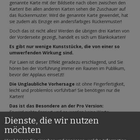
genannte Karte mit der Bildseite nach oben zwischen den
Karten! Bei allen anderen Karten sehen die Zuschauer auf
das Rückenmuster. Wird die genannte Karte gewendet, hat
sie zudem als Einzige ein andersfarbiges Rückenmuster!
Doch das ist nicht alles! Werden die übrigen drei Karten von
der Vorderseite gezeigt, handelt es sich um Blankokarten!
Es gibt nur wenige Kunststücke, die von einer so
umwerfenden Wirkung sind.
Für Laien ist dieser Effekt geradezu erschlagend, und Sie
hören bei der Vorführung immer ein Raunen im Publikum,
bevor der Applaus einsetzt!
Die Unglaubliche Vorhersage
ist ohne Fingerfertigkeit,
leicht und problemlos vorführbar! Sie benötigen nur die
Karten!
Das ist das Besondere an der Pro Version:
Es wird nichts forciert und es werden keine Werte
ausgesondert!
Dienste, die wir nutzen
Der Mitwirkende nennt seine Karte und diese genannte
möchten
Karte steckt verkehrt im Fächer. Sie halten tatsächlich nur