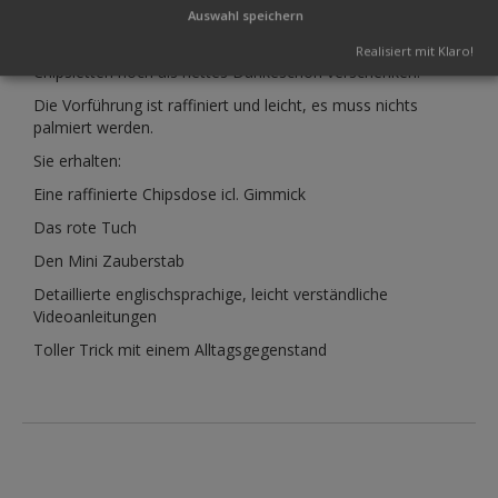
den Chipsletten kommt auf einmal das unversehrte
Auswahl speichern
Smartphone des Zuschauers zum Vorschein. Alles ist wieder
gut, und wenn Sie mögen, können Sie Chipsdose und
Realisiert mit Klaro!
Chipsletten noch als nettes Dankeschön verschenken.
Die Vorführung ist raffiniert und leicht, es muss nichts
palmiert werden.
Sie erhalten:
Eine raffinierte Chipsdose icl. Gimmick
Das rote Tuch
Den Mini Zauberstab
Detaillierte englischsprachige, leicht verständliche
Videoanleitungen
Toller Trick mit einem Alltagsgegenstand