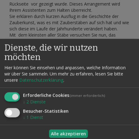
Rückseite vor gezeigt wurde. Dieses Arrangement wird
Ihrem Assistenten zum Halten überreicht.
Sie erklären durch kurzen Ausflug in die Geschichte der
Zauberkunst, was es mit Zauberstäben auf sich hat und wie
sich diese im Laufe der Jahrhunderte verändert haben.
Mit dem kleinsten aller Stäbe versuchen Sie nun, das
Smartphone verschwinden zu lassen.
Dienste, die wir nutzen
Hierzu präsentieren Sie einen Minizauberstab - wird
mitgeliefert - und stellen schnell fest, dass es damit wohl
möchten
nicht funktionieren wird.
Sie greifen zum nächsten Modell - einem massiven
Hier können Sie einsehen und anpassen, welche Information
Hammer. Sogleich fangen Sie an, auf dem Smartphone -
wir über Sie sammeln.
Um mehr zu erfahren, lesen Sie bitte
welches noch immer von Ihrem Assistenten unter dem
unsere
Datenschutzerklärung
.
Tuch gehalten wird - wild einzuschlagen, damit dieses
endlich verschwindet. Und tatsächlich, sobald Sie dem
Erforderliche Cookies
(immer erforderlich)
Zuschauer das Tuch aus der Hand ziehen, ist das
↓
2
Dienste
Smartphone verschwunden.
Zum Glück, sagen Sie. Denn wer will schon ein defektes
Besucher-Statistiken
Smartphone mit nach Hause nehmen. Als Dankeschön
↓
1
Dienst
bieten Sie Ihrem Zuschauer etwas Nervennahrung, in Form
von Chipsletten, an. Sie schütten diese aus der Chipsdose in
Alle akzeptieren
eine durchsichtige Schüssel. Doch was ist das? Mitten in