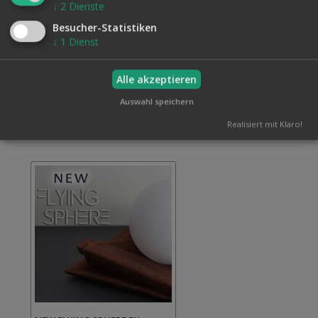
designed. Eine bessere Elektronik und ein versteckter
↓
2
Dienste
Powerschalter geben Ihnen mehr Kontrolle und Sicherheit
Besucher-Statistiken
bei diesem Effekt.
↓
1
Dienst
Alle akzeptieren
Auswahl speichern
Verwandte Artikel
Realisiert mit Klaro!
Alle auswählen