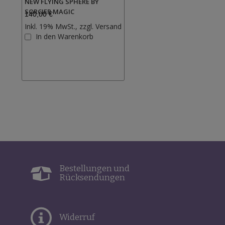
NEW FLYING SPHERE BY
SORCIER MAGIC
140,00 €
Inkl. 19% MwSt., zzgl.
Versand
Zur
In den Warenkorb
Wunschliste
hinzufügen
Bestellungen und
Rücksendungen
Widerruf