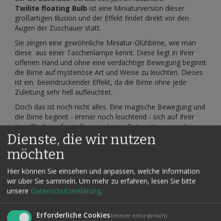
Twilite floating Bulb
ist eine Miniaturversion dieser
großartigen Illusion und der Effekt findet direkt vor den
Augen der Zuschauer statt.
Sie zeigen eine gewöhnliche Miniatur-Glühbirne, wie man
diese aus einer Taschenlampe kennt. Diese liegt in Ihrer
offenen Hand und ohne eine verdächtige Bewegung beginnt
die Birne auf mysteriöse Art und Weise zu leuchten. Dieses
ist ein beeindruckender Effekt, da die Birne ohne jede
Zuleitung sehr hell aufleuchtet.
Doch das ist noch nicht alles. Eine magische Bewegung und
die Birne beginnt - immer noch leuchtend - sich auf Ihrer
Handfläche aufzustellen, um kurze Zeit später - vor den
Dienste, die wir nutzen
Augen Ihrer verblüfften Zuschauer - zu schweben, auf und
ab, nach links und rechts. Nach diesem
möchten
Schwebeeffekt nehmen Sie die leuchtende Birne aus der
Luft, pusten dagegen, das Licht erlischt und der Zauber ist
Hier können Sie einsehen und anpassen, welche Information
vorbei. Ein wirklich beeindruckender Effekt!
wir über Sie sammeln.
Um mehr zu erfahren, lesen Sie bitte
Sehen Sie sich das Video an, alles läuft so ab, wie es dort zu
unsere
Datenschutzerklärung
.
sehen ist.
Dieser Klassiker im neuen Gewand wurde komplett neu
Erforderliche Cookies
(immer erforderlich)