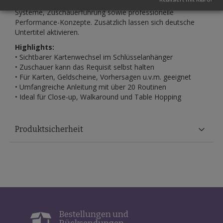
darunter Kartenmagie, Mentalmagie, Vorhersagen, Switch-
Systeme, Zuschauerführung sowie professionelle
Performance-Konzepte. Zusätzlich lassen sich deutsche
Untertitel aktivieren.
Highlights:
• Sichtbarer Kartenwechsel im Schlüsselanhänger
• Zuschauer kann das Requisit selbst halten
• Für Karten, Geldscheine, Vorhersagen u.v.m. geeignet
• Umfangreiche Anleitung mit über 20 Routinen
• Ideal für Close-up, Walkaround und Table Hopping
Produktsicherheit
Bestellungen und