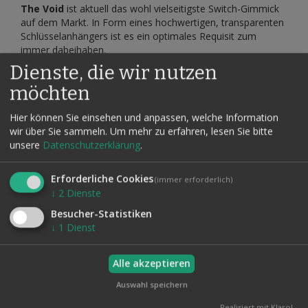
The Void
ist aktuell das wohl vielseitigste Switch-Gimmick
auf dem Markt. In Form eines hochwertigen, transparenten
Schlüsselanhängers ist es ein optimales Requisit zum
immer dabeihaben.
Dienste, die wir nutzen
Bereits vor Beginn der Vorführung befindet sich eine Karte
sichtbar im Rahmen – und genau diese verwandelt sich
möchten
später auf unmögliche Weise in die vom Zuschauer
gewählte und signierte Karte.
Hier können Sie einsehen und anpassen, welche Information
wir über Sie sammeln.
Um mehr zu erfahren, lesen Sie bitte
Der Zuschauer kann den Schlüsselanhänger sogar selbst
unsere
Datenschutzerklärung
.
halten oder die Karte eigenhändig einsetzen. Trotzdem
bleibt der Effekt vollkommen unerklärlich. Neben Spielkarten
lassen sich auch Geldscheine, Vorhersagen, Visitenkarten,
Erforderliche Cookies
(immer erforderlich)
Quittungen oder andere flache Gegenstände verwenden.
↓
2
Dienste
Dank eines zusätzlichen Moduls ermöglicht
The Void
Besucher-Statistiken
außerdem visuelle Erscheinungen, Verwandlungen,
↓
1
Dienst
Verschwindenlassen und Transpositionen verschiedenster
Objekte. Auch mehrphasige Routinen mit Münzen, Scheinen
oder anderen Requisiten sind möglich.
Alle akzeptieren
Im Lieferumfang enthalten ist eine ausführliche
Auswahl speichern
Videoanleitung mit über 20 Routinen und Techniken,
Realisiert mit Klaro!