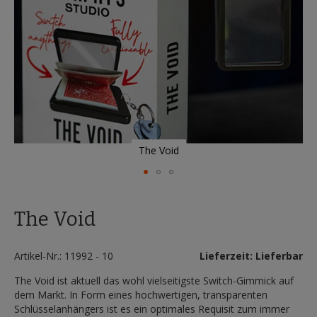
The Void
Zum
Anfang
The Void
der
Bildergalerie
springen
Artikel-Nr.: 11992 - 10
Lieferzeit: Lieferbar
The Void ist aktuell das wohl vielseitigste Switch-Gimmick auf
dem Markt. In Form eines hochwertigen, transparenten
Schlüsselanhängers ist es ein optimales Requisit zum immer