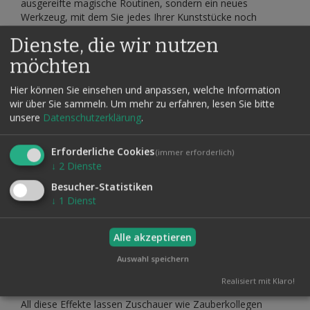
ausgereifte magische Routinen, sondern ein neues
Werkzeug, mit dem Sie jedes Ihrer Kunststücke noch
verblüffender und täuschender machen können. Aus diesem
Dienste, die wir nutzen
Grund hat dieses Buch den Ruf erworben, in keinem
Bücherregal eines ernsthaften Zauberkünstlers fehlen zu
möchten
dürfen.
Hier können Sie einsehen und anpassen, welche Information
In »The Magic Way« erklärt Ihnen Juan Tamariz einige
wir über Sie sammeln.
Um mehr zu erfahren, lesen Sie bitte
seiner wertvollsten Kunststücke und Routinen, darunter:
unsere
Datenschutzerklärung
.
The Tamariz Ambitious Card Routine
Erforderliche Cookies
(immer erforderlich)
Sein Magazin-Test mit Geistertafeln
↓
2
Dienste
Seine bemerkenswerte Öl-und-Wasser-Routine
Besucher-Statistiken
19 zusätzliche und originelle Öl-und-Wasser-Sequenzen
↓
1
Dienst
Und Juans Version von Al Korans »Miracle Divination«, bei
der unter fairsten Bedingungen jemand frei an eine Karte
Alle akzeptieren
aus dem Spiel denkt und der Vorführende, ohne die Karten
zu berühren, sofort und treffsicher diese nur gedachte Karte
Auswahl speichern
nennt.
Realisiert mit Klaro!
All diese Effekte lassen Zuschauer wie Zauberkollegen