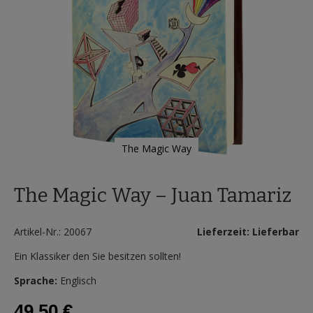
The Magic Way
Zum
Anfang
The Magic Way – Juan Tamariz
der
Bildergalerie
springen
Artikel-Nr.: 20067
Lieferzeit: Lieferbar
Ein Klassiker den Sie besitzen sollten!
Sprache:
Englisch
49,50 €