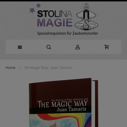
Direkt
Home
The Magic Way – Juan Tamariz
zum
Zum
Inhalt
Ende
der
Bildergalerie
springen