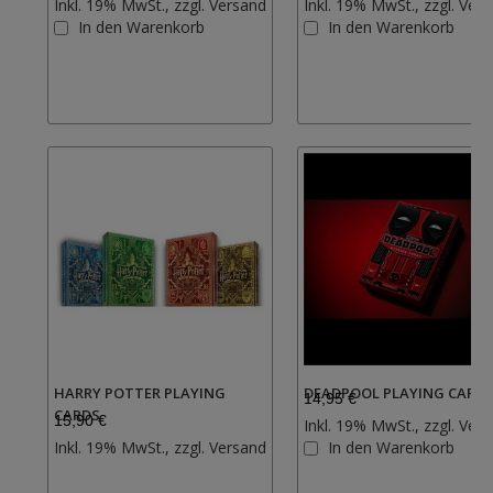
Inkl. 19% MwSt., zzgl.
Versand
Inkl. 19% MwSt., zzgl.
Vers
Zur
In den Warenkorb
In den Warenkorb
Wunschliste
hinzufügen
HARRY POTTER PLAYING
DEADPOOL PLAYING CARD
14,95 €
CARDS
15,90 €
Inkl. 19% MwSt., zzgl.
Vers
Zur
Inkl. 19% MwSt., zzgl.
Versand
In den Warenkorb
Wunschliste
hinzufügen