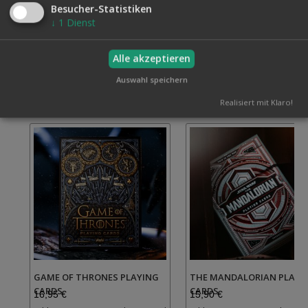
nach einem bestimmten Themenkartenspiel sind, für Sie
Besucher-Statistiken
selbst oder als Geschenk, fragen Sie gerne bei uns an.
↓
1
Dienst
Alle akzeptieren
Auswahl speichern
Verwandte Artikel
Alle auswählen
Realisiert mit Klaro!
GAME OF THRONES PLAYING
THE MANDALORIAN PLAYI
CARDS
CARDS
16,95 €
15,90 €