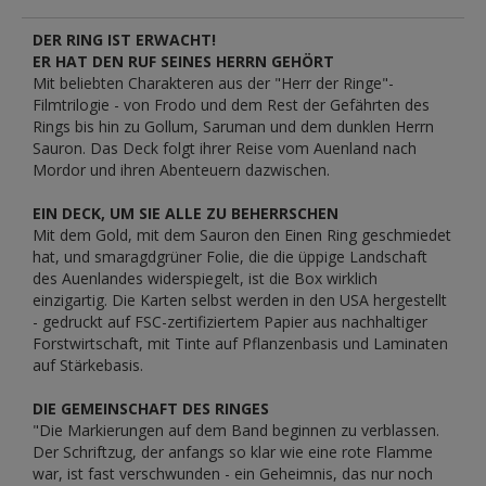
DER RING IST ERWACHT!
ER HAT DEN RUF SEINES HERRN GEHÖRT
Mit beliebten Charakteren aus der "Herr der Ringe"-
Filmtrilogie - von Frodo und dem Rest der Gefährten des
Rings bis hin zu Gollum, Saruman und dem dunklen Herrn
Sauron. Das Deck folgt ihrer Reise vom Auenland nach
Mordor und ihren Abenteuern dazwischen.
EIN DECK, UM SIE ALLE ZU BEHERRSCHEN
Mit dem Gold, mit dem Sauron den Einen Ring geschmiedet
hat, und smaragdgrüner Folie, die die üppige Landschaft
des Auenlandes widerspiegelt, ist die Box wirklich
einzigartig. Die Karten selbst werden in den USA hergestellt
- gedruckt auf FSC-zertifiziertem Papier aus nachhaltiger
Forstwirtschaft, mit Tinte auf Pflanzenbasis und Laminaten
auf Stärkebasis.
DIE GEMEINSCHAFT DES RINGES
"Die Markierungen auf dem Band beginnen zu verblassen.
Der Schriftzug, der anfangs so klar wie eine rote Flamme
war, ist fast verschwunden - ein Geheimnis, das nur noch