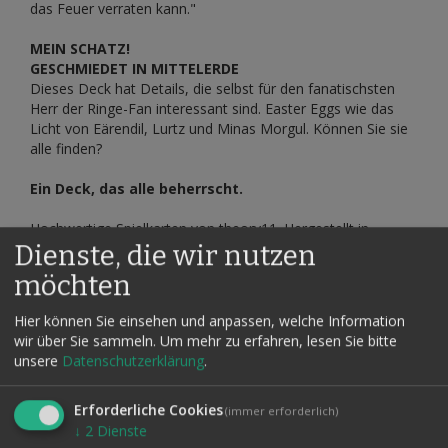
das Feuer verraten kann."
MEIN SCHATZ!
GESCHMIEDET IN MITTELERDE
Dieses Deck hat Details, die selbst für den fanatischsten
Herr der Ringe-Fan interessant sind. Easter Eggs wie das
Licht von Eärendil, Lurtz und Minas Morgul. Können Sie sie
alle finden?
Ein Deck, das alle beherrscht.
Hochwertige Spielkarten von theory11. Hergestellt in
Amerika.
Dienste, die wir nutzen
möchten
Darf es auch bunt und individuell sein? Zaubern Sie gerne
mit einem Kartensatz, der Ihre Interessen und Ihre
Hier können Sie einsehen und anpassen, welche Information
Vorlieben widerspiegelt?
wir über Sie sammeln.
Um mehr zu erfahren, lesen Sie bitte
unsere
Datenschutzerklärung
.
Die Auswahl an Motiv- und Themenkartenspielen ist
mittlerweile riesig. Zu fast jedem Thema gibt es das
passende Kartenspiel.
Erforderliche Cookies
(immer erforderlich)
↓
2
Dienste
Wenn Sie bei uns nicht fündig werden und auf der Suche