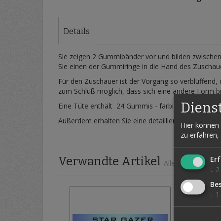
Zum
Anfang
der
Details
Bildergalerie
springen
Sie zeigen 2 Gummibänder vor und bilden zwischen
Sie einen der Gummiringe in die Hand des Zuschauer
Für den Zuschauer ist der Vorgang so verblüffend, 
zum Schluß möglich, dass sich eine andere Form bil
Diens
Eine Tüte enthält 24 Gummis - farbig gemischt - d
Außerdem erhalten Sie eine detaillierte bebilderte A
Hier können 
zu erfahren,
Verwandte Artikel
Erf
Alle auswählen
↓
2
Be
↓
1