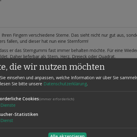
 Ihren Fingern verschiedene Sterne. Das sieht nicht nur gut aus, so
s fallen, und dieser hat nun eine Sternform!
dass er das Sterngummi fast immer behalten möchte. Für eine Wiederho
det. Daher lieferbar als Stern, Herz, Dreieck oder Quadrat.
te, die wir nutzen möchten
er gewünschten Sorte.
nleitung.
Sie einsehen und anpassen, welche Information wir über Sie sammel
 lesen Sie bitte unsere
Datenschutzerklärung
.
orderliche Cookies
(immer erforderlich)
Dienste
sucher-Statistiken
Dienst
Alle akzeptieren