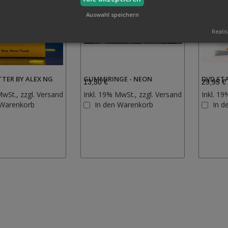
Auswahl speichern
Realis
TER BY ALEX NG
GUMMIRINGE - NEON
DVD ST
13,50 €
29,95 €
MwSt., zzgl.
Versand
Inkl. 19% MwSt., zzgl.
Versand
Inkl. 19
Zur
Zur
 Warenkorb
In den Warenkorb
In d
Wunschliste
Wunschliste
hinzufügen
hinzufügen