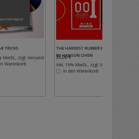
iert mit Klaro!
AR TRICKS
THE HARDEST RUBBER BANDS
LINK
BY HANSON CHIEN
INCL
% MwSt., zzgl.
Versand
25,00 €
32,50
Zur
en Warenkorb
Inkl. 19% MwSt., zzgl.
Versand
Inkl.
Wunschliste
Zur
In den Warenkorb
I
hinzufügen
Wunschlist
hinzufügen