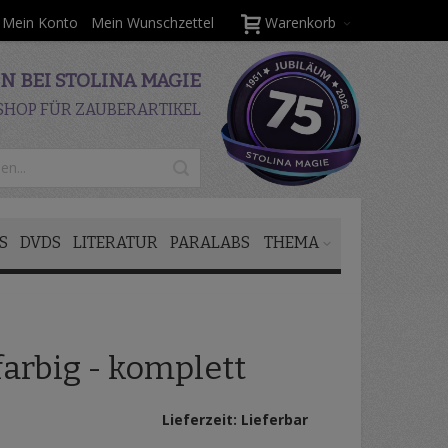
Mein Konto
Mein Wunschzettel
Warenkorb
 BEI STOLINA MAGIE
SHOP FÜR ZAUBERARTIKEL
S
DVDS
LITERATUR
PARALABS
THEMA
farbig - komplett
Lieferzeit: Lieferbar