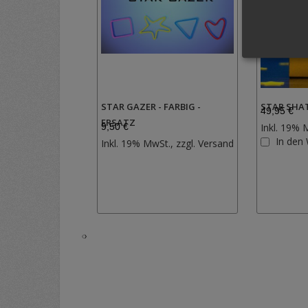
STAR GAZER - FARBIG -
STAR SHAT
49,95 €
ERSATZ
9,50 €
Inkl. 19% 
Zur
In den
Inkl. 19% MwSt., zzgl.
Versand
Wunschliste
hinzufügen
‹
›