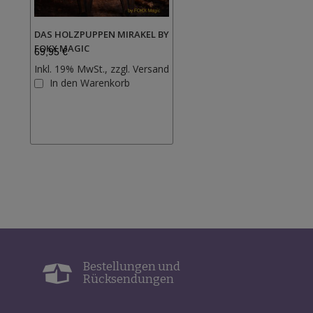
DAS HOLZPUPPEN MIRAKEL BY
FOKX MAGIC
69,95 €
Inkl. 19% MwSt., zzgl.
Versand
Zur
In den Warenkorb
Wunschliste
hinzufügen
Bestellungen und
Rücksendungen