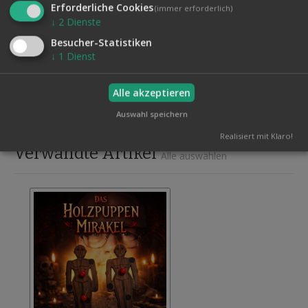
Erforderliche Cookies
werden. Sie erhalten alles komplett, ohne Bastelarbeit.
(immer erforderlich)
↓
2
Dienste
Inklusive unserer Videoanleitung in deutscher Sprache, die
Ihnen die komplette Routine genau erklärt. Die Routine
Besucher-Statistiken
kann beliebig erweitert werden!
↓
1
Dienst
Alle akzeptieren
Produktsicherheit
Auswahl speichern
Realisiert mit Klaro!
Verwandte Artikel
Alle auswählen