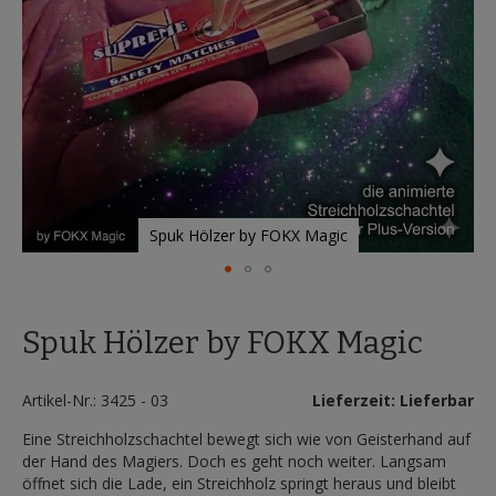
Spuk Hölzer by FOKX Magic
Zum
Anfang
Spuk Hölzer by FOKX Magic
der
Bildergalerie
springen
Artikel-Nr.: 3425 - 03
Lieferzeit: Lieferbar
Eine Streichholzschachtel bewegt sich wie von Geisterhand auf
der Hand des Magiers. Doch es geht noch weiter. Langsam
öffnet sich die Lade, ein Streichholz springt heraus und bleibt