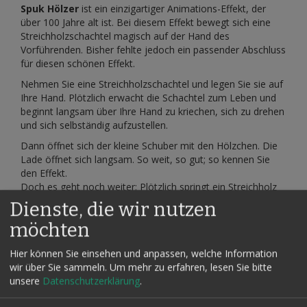
Spuk Hölzer
ist ein einzigartiger Animations-Effekt, der
über 100 Jahre alt ist. Bei diesem Effekt bewegt sich eine
Streichholzschachtel magisch auf der Hand des
Vorführenden. Bisher fehlte jedoch ein passender Abschluss
für diesen schönen Effekt.
Nehmen Sie eine Streichholzschachtel und legen Sie sie auf
Ihre Hand. Plötzlich erwacht die Schachtel zum Leben und
beginnt langsam über Ihre Hand zu kriechen, sich zu drehen
und sich selbständig aufzustellen.
Dann öffnet sich der kleine Schuber mit den Hölzchen. Die
Lade öffnet sich langsam. So weit, so gut; so kennen Sie
den Effekt.
Doch es geht noch weiter: Plötzlich springt ein Streichholz
aus der Schachtel heraus und bleibt senkrecht darauf
Dienste, die wir nutzen
stehen.
möchten
Geben Sie das Hölzchen zurück in die Schachtel und
nehmen Sie Ihren Applaus entgegen. Dieser besondere
Hier können Sie einsehen und anpassen, welche Information
Abschluss war mit der herkömmlichen Methode bisher nicht
wir über Sie sammeln.
Um mehr zu erfahren, lesen Sie bitte
möglich. Sie erhalten eine spezielle Streichholzschachtel, die
unsere
Datenschutzerklärung
.
automatisch arbeitet. Dieser außergewöhnliche Effekt lässt
sich einfach vorführen und kann umringt präsentiert