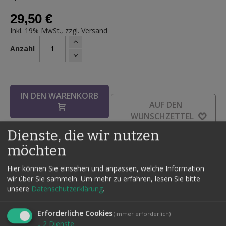
29,50 €
Inkl. 19% MwSt., zzgl.
Versand
Anzahl
IN DEN WARENKORB
AUF DEN
WUNSCHZETTEL
Dienste, die wir nutzen
möchten
Details
Hier können Sie einsehen und anpassen, welche Information
wir über Sie sammeln.
Um mehr zu erfahren, lesen Sie bitte
Ein Kuli verkleinert sich in der Hand des Zuschauers!
unsere
Datenschutzerklärung
.
Sie zeigen einen gewöhnlichen Kuli vor, geben diesen unter
ein Taschentuch und lassen alles von einem Zuschauer
Erforderliche Cookies
(immer erforderlich)
festhalten. Wenn der Zauberkünstler den Kuli auf den Tisch
↓
2
Dienste