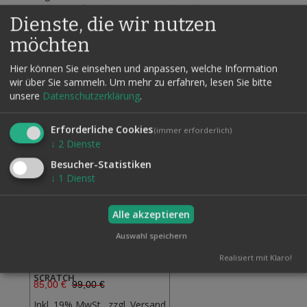
aus einer Brieftasche gezogen wird, vorhergesagt. Eine
Dienste, die wir nutzen
wirklich verblüffende Routine!
möchten
Hier können Sie einsehen und anpassen, welche Information
wir über Sie sammeln.
Um mehr zu erfahren, lesen Sie bitte
Verwandte Artikel
Alle auswählen
unsere
Datenschutzerklärung
.
Erforderliche Cookies
(immer erforderlich)
↓
2
Dienste
Besucher-Statistiken
↓
1
Dienst
Alle akzeptieren
Auswahl speichern
Realisiert mit Klaro!
SCRATCH
85,00 €
99,00 €
Inkl. 19% MwSt., zzgl.
Versand