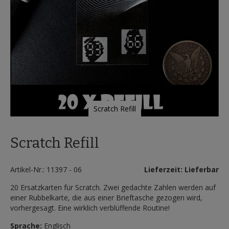
Scratch Refill
Zum
Anfang
Scratch Refill
der
Bildergalerie
springen
Artikel-Nr.: 11397 - 06
Lieferzeit: Lieferbar
20 Ersatzkarten für Scratch. Zwei gedachte Zahlen werden auf
einer Rubbelkarte, die aus einer Brieftasche gezogen wird,
vorhergesagt. Eine wirklich verblüffende Routine!
Sprache:
Englisch