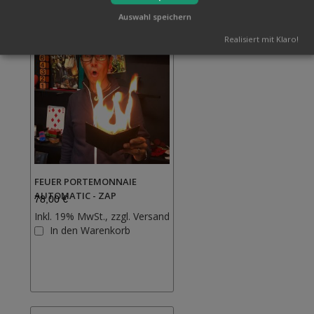
Auswahl speichern
Realisiert mit Klaro!
FEUER PORTEMONNAIE
AUTOMATIC - ZAP
78,00 €
Inkl. 19% MwSt., zzgl.
Versand
Zur
In den Warenkorb
Wunschliste
hinzufügen