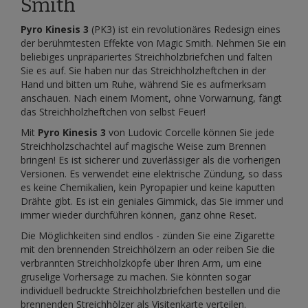
Smith
Pyro Kinesis 3
(PK3) ist ein revolutionäres Redesign eines
der berühmtesten Effekte von Magic Smith. Nehmen Sie ein
beliebiges unpräpariertes Streichholzbriefchen und falten
Sie es auf. Sie haben nur das Streichholzheftchen in der
Hand und bitten um Ruhe, während Sie es aufmerksam
anschauen. Nach einem Moment, ohne Vorwarnung, fängt
das Streichholzheftchen von selbst Feuer!
Mit
Pyro Kinesis 3
von Ludovic Corcelle können Sie jede
Streichholzschachtel auf magische Weise zum Brennen
bringen! Es ist sicherer und zuverlässiger als die vorherigen
Versionen. Es verwendet eine elektrische Zündung, so dass
es keine Chemikalien, kein Pyropapier und keine kaputten
Drähte gibt. Es ist ein geniales Gimmick, das Sie immer und
immer wieder durchführen können, ganz ohne Reset.
Die Möglichkeiten sind endlos - zünden Sie eine Zigarette
mit den brennenden Streichhölzern an oder reiben Sie die
verbrannten Streichholzköpfe über Ihren Arm, um eine
gruselige Vorhersage zu machen. Sie könnten sogar
individuell bedruckte Streichholzbriefchen bestellen und die
brennenden Streichhölzer als Visitenkarte verteilen.