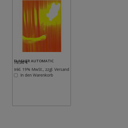
FLASHER AUTOMATIC
75,00 €
Inkl. 19% MwSt., zzgl.
Versand
Zur
In den Warenkorb
Wunschliste
hinzufügen