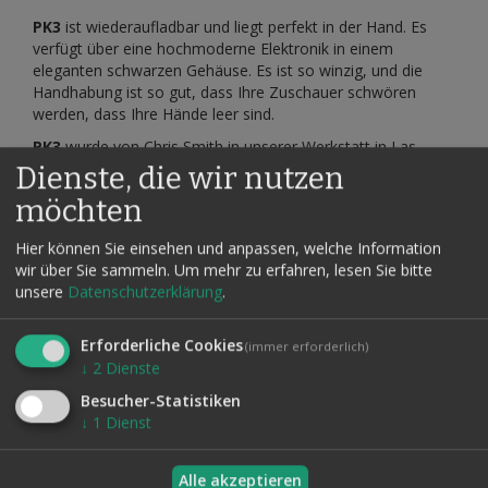
PK3
ist wiederaufladbar und liegt perfekt in der Hand. Es
verfügt über eine hochmoderne Elektronik in einem
eleganten schwarzen Gehäuse. Es ist so winzig, und die
Handhabung ist so gut, dass Ihre Zuschauer schwören
werden, dass Ihre Hände leer sind.
PK3
wurde von Chris Smith in unserer Werkstatt in Las
Vegas entworfen und hergestellt. Chuck Crespo, unser
Dienste, die wir nutzen
Cheftechniker, baut jedes Gerät persönlich zusammen und
möchten
testet es vor dem Versand.
Das leichtverständliche Online-Anleitungsvideo zeigt, wie
Hier können Sie einsehen und anpassen, welche Information
man sowohl mit Papier, als auch mit Holzstreichhölzern,
wir über Sie sammeln.
Um mehr zu erfahren, lesen Sie bitte
umgeht. Inklusive PK3-Gimmick, Mini-USB-Ladekabel
.
unsere
Datenschutzerklärung
.
Hinweis: Aufgrund der Beschaffenheit dieses Effekts kann
der PK3 von Ludovic Corcelle nur an Erwachsene ab 18
Erforderliche Cookies
(immer erforderlich)
Jahren verkauft werden. Größe 4,7 x 1,5 x 1,2 cm
↓
2
Dienste
Besucher-Statistiken
↓
1
Dienst
Verwandte Artikel
Alle auswählen
Alle akzeptieren