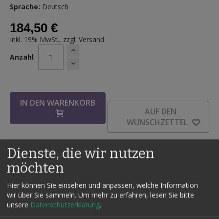
Sprache:
Deutsch
184,50 €
Inkl. 19% MwSt., zzgl.
Versand
Anzahl
IN DEN WARENKORB
AUF DEN
WUNSCHZETTEL
Dienste, die wir nutzen
möchten
Details
Hier können Sie einsehen und anpassen, welche Information
Lieferzeit erfagen!
wir über Sie sammeln.
Um mehr zu erfahren, lesen Sie bitte
unsere
Datenschutzerklärung
.
Sie öffnen die Box von vorn und lassen in den Innenraum
sehen, dieser ist leer. Sie schließen die Klappe und greifen