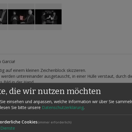
 Garcia!
ig auf einem kleinen Zeichenblock skizzieren.
werden untereinander ausgetauscht, in einer Hülle verstaut, durch d
s Bild in der Hand.
te, die wir nutzen möchten
en Augen des Publikums verwandelt sich die Zeichnung des Zauberers i
Sie einsehen und anpassen, welche Information wir über Sie sammel
der Zuschauer in den Händen hält.
 lesen Sie bitte unsere
Datenschutzerklärung
.
nd in die Zeichnung des Zauberkünstlers!
orderliche Cookies
(immer erforderlich)
Dienste
ln und zusätzlich einer deutschsprachigen Übersetzung.