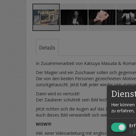
Zum
Anfang
der
Details
Bildergalerie
springen
In Zusammenarbeit von Katsuya Masuda & Roman
Der Magier und ein Zuschauer sollen sich gegenseit
Die von den beiden Personen gezeichneten Motive 
zurückgetauscht. Jetzt hält jeder wieder sein eigene
Diens
Dann wird es verrückt!
Der Zauberer schüttelt sein Bild leicht, und vor d
Hier können 
Jetzt richten sich die Augen auf das Bild, welches 
zu erfahren,
Auch dieses Bild verwandelt sich wie von Geisterha
WOW!!!
Erf
↓
2
Inkl. einer Videoanleitung mit englischen Untertite