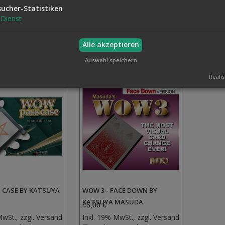
sucher-Statistiken
Dienst
Alle akzeptieren
Auswahl speichern
Realis
 CASE BY KATSUYA
WOW 3 - FACE DOWN BY
KATSUYA MASUDA
45,00 €
MwSt., zzgl.
Versand
Inkl. 19% MwSt., zzgl.
Versand
Zur
Zur