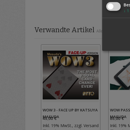
Be
↓
1
Verwandte Artikel
Alle auswählen
WOW 3 - FACE UP BY KATSUYA
WOW PASS
MASUDA
MASUDA
45,00 €
85,00 €
Inkl. 19% MwSt., zzgl.
Versand
Inkl. 19% 
Zur