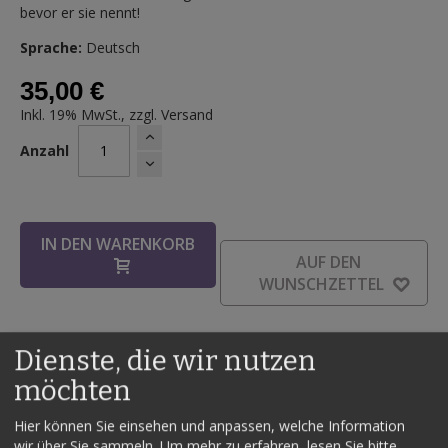
bevor er sie nennt!
Sprache:
Deutsch
35,00 €
Inkl. 19% MwSt., zzgl.
Versand
Anzahl
IN DEN WARENKORB
AUF DEN
WUNSCHZETTEL
Dienste, die wir nutzen
Details
möchten
Dies könnte ein Päckchentrick sein; aber es ist so viel mehr.
Hier können Sie einsehen und anpassen, welche Information
Keine Poker Demonstration sondern eine echte magische
wir über Sie sammeln.
Um mehr zu erfahren, lesen Sie bitte