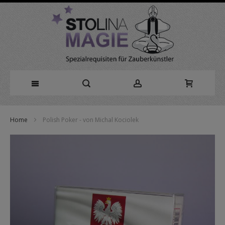
Direkt
Home
Polish Poker - von Michal Kociolek
zum
Zum
Inhalt
Ende
der
Bildergalerie
springen