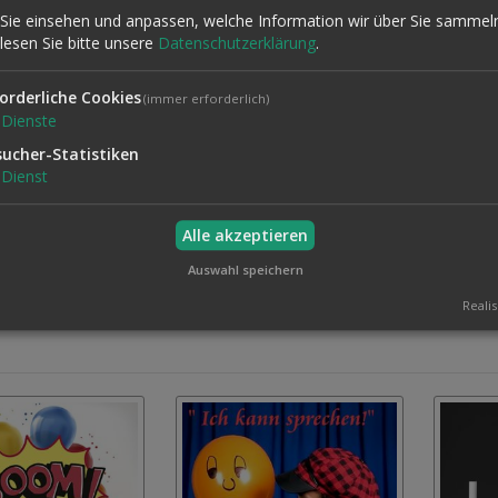
Sie einsehen und anpassen, welche Information wir über Sie sammel
 lesen Sie bitte unsere
Datenschutzerklärung
.
orderliche Cookies
(immer erforderlich)
likum
Dienste
sucher-Statistiken
Dienst
Alle akzeptieren
Auswahl speichern
Realis