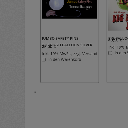
JUMBO SAFETY PINS
BIG BALL
49,50 €
THROUGH BALLOON SILVER
35,00 €
Inkl. 19% 
In den
Inkl. 19% MwSt., zzgl.
Versand
Zur
In den Warenkorb
Wunschliste
hinzufügen
‹
›