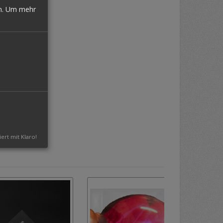
n.
Um mehr
iert mit Klaro!