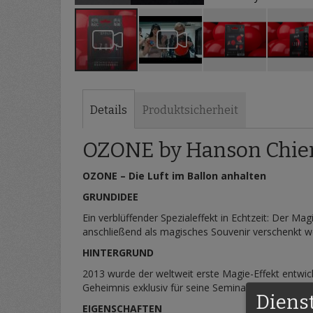
Zum
Anfang
der
Details
Produktsicherheit
Bildergalerie
springen
OZONE by Hanson Chie
OZONE – Die Luft im Ballon anhalten
GRUNDIDEE
Ein verblüffender Spezialeffekt in Echtzeit: Der Magi
anschließend als magisches Souvenir verschenkt 
HINTERGRUND
2013 wurde der weltweit erste Magie-Effekt entwick
Geheimnis exklusiv für seine Seminar-Tournee.
Diens
EIGENSCHAFTEN