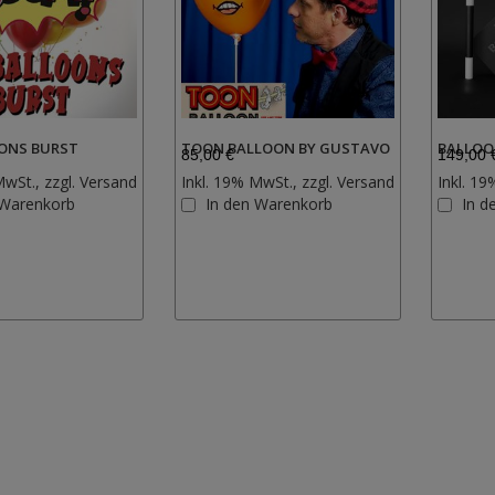
OONS BURST
TOON BALLOON BY GUSTAVO
BALLOO
85,00 €
149,00 
MwSt., zzgl.
Versand
Inkl. 19% MwSt., zzgl.
Versand
Inkl. 19
Zur
Zur
 Warenkorb
In den Warenkorb
In d
Wunschliste
Wunschliste
hinzufügen
hinzufügen