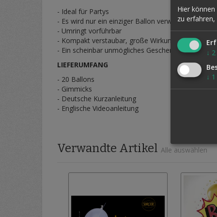
Hier können 
- Ideal für Partys
zu erfahren,
- Es wird nur ein einziger Ballon verwendet
- Umringt vorführbar
- Kompakt verstaubar, große Wirkung
Erf
- Ein scheinbar unmögliches Geschenk für das Pub
↓
2
LIEFERUMFANG
Be
↓
1
- 20 Ballons
- Gimmicks
- Deutsche Kurzanleitung
- Englische Videoanleitung
Verwandte Artikel
Alle auswählen