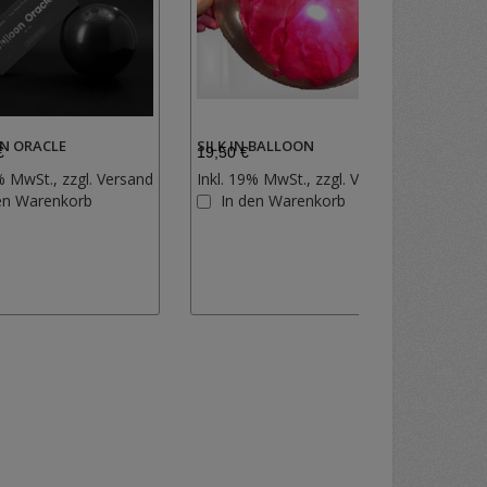
N ORACLE
SILK IN BALLOON
€
19,50 €
% MwSt., zzgl.
Versand
Inkl. 19% MwSt., zzgl.
Versand
Zur
Zur
en Warenkorb
In den Warenkorb
Wunschliste
Wunschlist
hinzufügen
hinzufügen