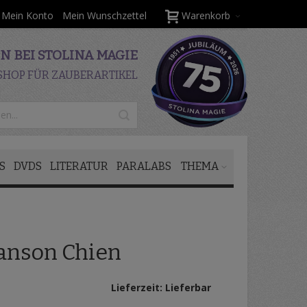
Mein Konto
Mein Wunschzettel
Warenkorb
 BEI STOLINA MAGIE
SHOP FÜR ZAUBERARTIKEL
S
DVDS
LITERATUR
PARALABS
THEMA
anson Chien
Lieferzeit: Lieferbar