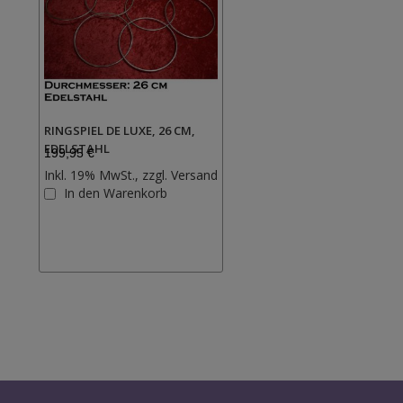
RINGSPIEL DE LUXE, 26 CM,
EDELSTAHL
199,95 €
Inkl. 19% MwSt., zzgl.
Versand
Zur
In den Warenkorb
Wunschliste
hinzufügen