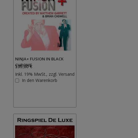
NINJA+ FUSION IN BLACK
CHROME
135,00 €
Inkl. 19% MwSt., zzgl.
Versand
Zur
In den Warenkorb
Wunschliste
hinzufügen