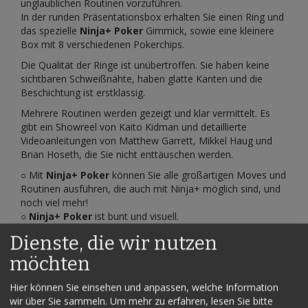
unglaublichen Routinen vorzuführen.
In der runden Präsentationsbox erhalten Sie einen Ring und
das spezielle
Ninja+ Poker
Gimmick, sowie eine kleinere
Box mit 8 verschiedenen Pokerchips.
Die Qualität der Ringe ist unübertroffen. Sie haben keine
sichtbaren Schweißnähte, haben glatte Kanten und die
Beschichtung ist erstklassig.
Mehrere Routinen werden gezeigt und klar vermittelt. Es
gibt ein Showreel von Kaito Kidman und detaillierte
Videoanleitungen von Matthew Garrett, Mikkel Haug und
Brian Hoseth, die Sie nicht enttäuschen werden.
○ Mit
Ninja+ Poker
können Sie alle großartigen Moves und
Routinen ausführen, die auch mit Ninja+ möglich sind, und
noch viel mehr!
○
Ninja+ Poker
ist bunt und visuell.
○ Lassen Sie Pokerchips visuell erscheinen.
Dienste, die wir nutzen
○ Zaubern Sie ein Loch in ihre Mitte und verbinden Sie sie
visuell, entweder einzeln oder zusammen mit einem
möchten
größeren Ring und lassen Sie das Publikum dieses seltsame
Objekt sofort untersuchen.
Hier können Sie einsehen und anpassen, welche Information
○ Verbinden Sie sie in Ihrer Hand, in der Hand eines
wir über Sie sammeln.
Um mehr zu erfahren, lesen Sie bitte