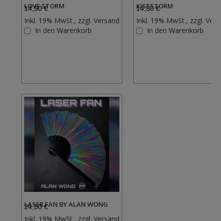
LOVE STORM
KISSSTORM
14,50 €
14,50 €
Inkl. 19% MwSt., zzgl.
Versand
Inkl. 19% MwSt., zzgl.
Vers
Zur
In den Warenkorb
In den Warenkorb
Wunschliste
hinzufügen
LASER FAN BY ALAN WONG
24,50 €
Inkl. 19% MwSt., zzgl.
Versand