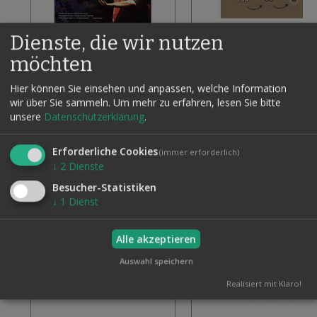
Dienste, die wir nutzen
BUTTERFLY BLIZZARD
ORIENTAL SNOWSTORM
59,50 €
12,50 €
möchten
Inkl. 19% MwSt., zzgl.
Versand
Inkl. 19% MwSt., zzgl.
Vers
Zur
In den Warenkorb
In den Warenkorb
Wunschliste
Hier können Sie einsehen und anpassen, welche Information
hinzufügen
wir über Sie sammeln.
Um mehr zu erfahren, lesen Sie bitte
unsere
Datenschutzerklärung
.
Erforderliche Cookies
(immer erforderlich)
↓
2
Dienste
Besucher-Statistiken
↓
1
Dienst
Alle akzeptieren
Auswahl speichern
Realisiert mit Klaro!