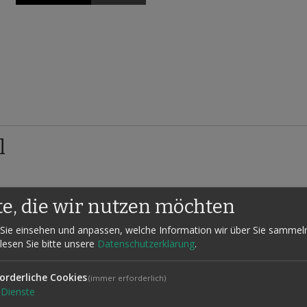
l
öße! Das größte Glas ist bis zum Rand mit Milch gefüllt. Sie nehmen 
te, die wir nutzen möchten
tet und dieser Vorgang noch ein weiteres Mal wiederholt. Das letzte, 
Sie einsehen und anpassen, welche Information wir über Sie sammel
t sich zum großen Teil in Luft aufgelöst zu haben.
 lesen Sie bitte unsere
Datenschutzerklärung
.
t ausgetrunken haben, können Sie das ganze auch wieder in die umgeke
 Wunder möglich machen sowie die genaue Anleitung. Das kleinste Gl
orderliche Cookies
(immer erforderlich)
Dienste