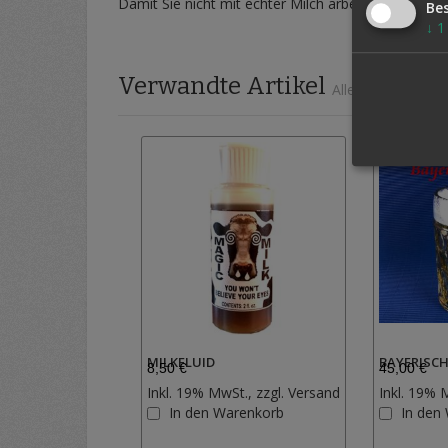
Damit Sie nicht mit echter Milch arbeiten müssen
Be
↓
1
Verwandte Artikel
Alle auswählen
MILKFLUID
BAYERISC
8,50 €
45,00 €
Inkl. 19% MwSt., zzgl.
Versand
Inkl. 19% 
Zur
In den Warenkorb
In den
Wunschliste
hinzufügen