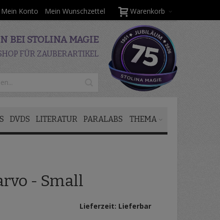
Mein Konto
Mein Wunschzettel
Warenkorb
 BEI STOLINA MAGIE
SHOP FÜR ZAUBERARTIKEL
S
DVDS
LITERATUR
PARALABS
THEMA
rvo - Small
Lieferzeit: Lieferbar