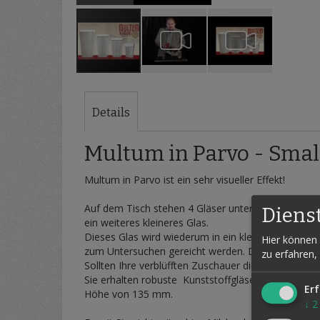
Zum
Anfang
der
Details
Bildergalerie
springen
Multum in Parvo - Smal
Multum in Parvo ist ein sehr visueller Effekt!
Auf dem Tisch stehen 4 Gläser unterschiedlicher Gr
Diens
ein weiteres kleineres Glas.
Dieses Glas wird wiederum in ein kleineres geschüt
Hier können 
zum Untersuchen gereicht werden. Die Milch schein
zu erfahren,
Sollten Ihre verblüfften Zuschauer die Milch nich
Sie erhalten robuste Kunststoffgläser, die dieses
Erf
Höhe von 135 mm.
↓
2