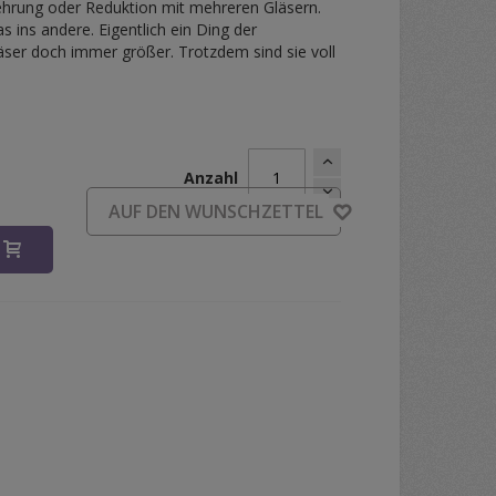
rung oder Reduktion mit mehreren Gläsern.
s ins andere. Eigentlich ein Ding der
äser doch immer größer. Trotzdem sind sie voll
Anzahl
d
AUF DEN WUNSCHZETTEL
B
m in Parvo - Small