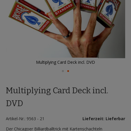
Multiplying Card Deck incl. DVD
Zum
Anfang
Multiplying Card Deck incl.
der
Bildergalerie
springen
DVD
Artikel-Nr.: 9563 - 21
Lieferzeit: Lieferbar
Der Chicagoer Billiardballtrick mit Kartenschachteln