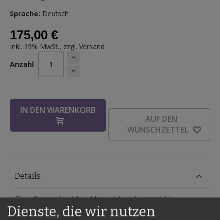
Sprache:
Deutsch
175,00 €
Inkl. 19% MwSt., zzgl.
Versand
Anzahl
IN DEN WARENKORB
AUF DEN
WUNSCHZETTEL
Details
Ein außergewöhnliches Manipulationskunststück!
Dienste, die wir nutzen
Sicherlich kennen Sie den Chicagoer Billardballtrick?