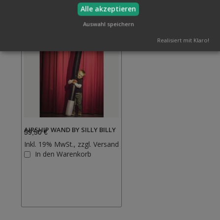
Alle akzeptieren
Auswahl speichern
Realisiert mit Klaro!
AIRSHIP WAND BY SILLY BILLY
59,50 €
Inkl. 19% MwSt., zzgl.
Versand
Zur
In den Warenkorb
Wunschliste
hinzufügen