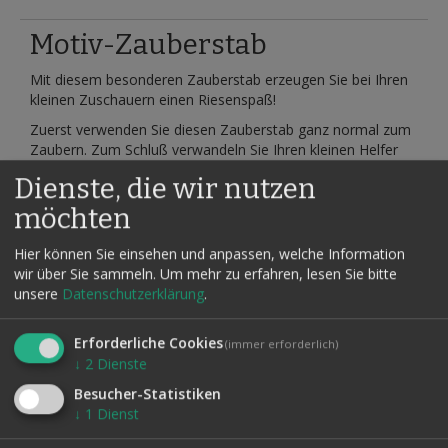
Motiv-Zauberstab
Mit diesem besonderen Zauberstab erzeugen Sie bei Ihren
kleinen Zuschauern einen Riesenspaß!
Zuerst verwenden Sie diesen Zauberstab ganz normal zum
Zaubern. Zum Schluß verwandeln Sie Ihren kleinen Helfer
dann in einen Zauberer, eine Prinzessin oder in eines der
Dienste, die wir nutzen
vielen anderen Motive. Lacher sind Ihnen sicher!
möchten
Der Zauberstab ist aus Kraftpapier hergestellt und farbig
bedruckt. In der beiliegenden Beschreibung verraten wir
Hier können Sie einsehen und anpassen, welche Information
Ihnen einen Gag, den Sie bei Kindern u. Erwachsenen
wir über Sie sammeln.
Um mehr zu erfahren, lesen Sie bitte
einsetzen können und auf den Sie wahrscheinlich nicht
unsere
Datenschutzerklärung
.
mehr verzichten werden! Aufgerollt hat der Zauberstab eine
Länge von 50 cm, das abgerollte Plakat hat eine Größe von
160 x 50 cm.
Erforderliche Cookies
(immer erforderlich)
↓
2
Dienste
Besucher-Statistiken
↓
1
Dienst
Verwandte Artikel
Alle auswählen