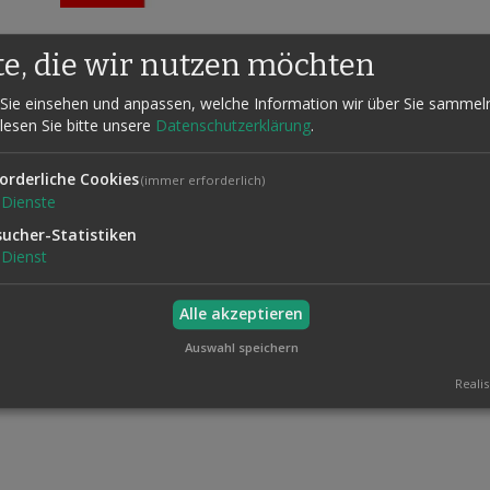
te, die wir nutzen möchten
Sie einsehen und anpassen, welche Information wir über Sie sammel
ng Köhlert
 lesen Sie bitte unsere
Datenschutzerklärung
.
orderliche Cookies
(immer erforderlich)
icks, bei denen die Zuschauer nicht nur Helfer sind, sondern durch ih
Dienste
sucher-Statistiken
ühne, für Zaubern im Salon oder bei Familienfeiern, für Walk-around-
Dienst
n aus dem Stegreif ohne große Vorbereitungen durchgeführt werden, also
Alle akzeptieren
Auswahl speichern
Realis