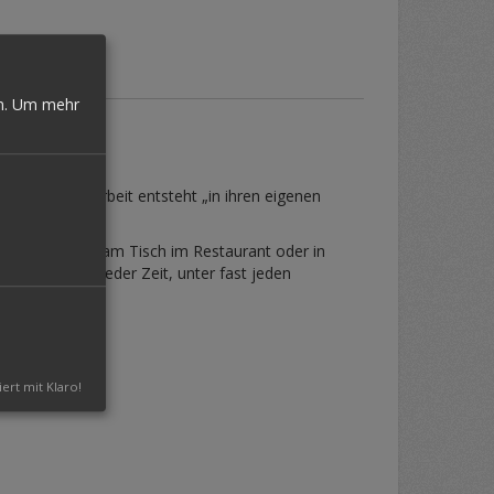
n.
Um mehr
re aktive Mitarbeit entsteht „in ihren eigenen
Acts, aber auch am Tisch im Restaurant oder in
 überall, zu jeder Zeit, unter fast jeden
iert mit Klaro!