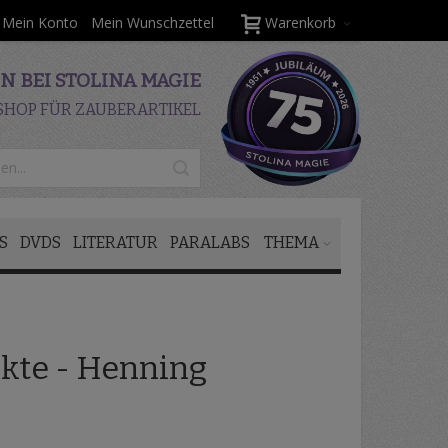
Mein Konto
Mein Wunschzettel
Warenkorb
 BEI STOLINA MAGIE
SHOP FÜR ZAUBERARTIKEL
S
DVDS
LITERATUR
PARALABS
THEMA
kte - Henning