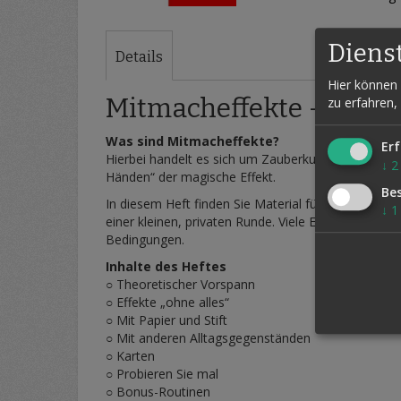
Zum
Anfang
Diens
der
Details
Bildergalerie
Hier können 
springen
Mitmacheffekte - Henni
zu erfahren,
Was sind Mitmacheffekte?
Erf
Hierbei handelt es sich um Zauberkunststücke und Tr
↓
2
Händen“ der magische Effekt.
Be
In diesem Heft finden Sie Material für die große B
↓
1
einer kleinen, privaten Runde. Viele Effekte könne
Bedingungen.
Inhalte des Heftes
○ Theoretischer Vorspann
○ Effekte „ohne alles“
○ Mit Papier und Stift
○ Mit anderen Alltagsgegenständen
○ Karten
○ Probieren Sie mal
○ Bonus-Routinen