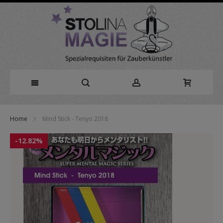
Direkt
Home
Mind Stick - Tenyo 2018
zum
Zum
Inhalt
-12.82%
Ende
der
Bildergalerie
springen