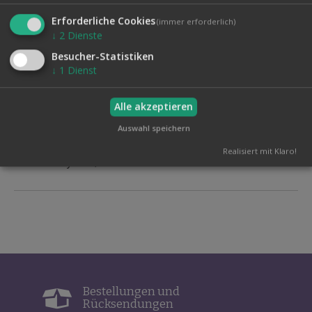
Symbolen darauf. Nachdem Sie ihm den Rücken
zugewendet haben, weisen Sie ihn an, eines dieser Zeichen
Erforderliche Cookies
(immer erforderlich)
anzusehen und sich zu merken. Der Zuschauer bringt dann
↓
2
Dienste
die Stäbe durcheinander, sodass niemand mehr eine
Besucher-Statistiken
Chance hätte zu enträtseln, welches Symbol er in Gedanken
↓
1
Dienst
gewählt hat. Sie bewegen nur kurz Ihre Hand über die Stäbe
und können ihm auf den Kopf zusagen, welches Symbol er
frei wählte!
Alle akzeptieren
Die Methode, mit der Sie die Gedanken des Zuschauers
Auswahl speichern
erfahren ist einfach, aber vollkommen täuschend. Sie
basiert auf einem brandneuen, sehr feinsinnigen und
Realisiert mit Klaro!
cleveren System, das Sie wie von selbst lernen werden.
Bestellungen und
Rücksendungen