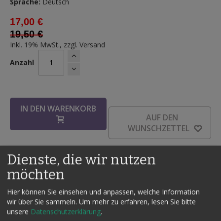
Sprache:
Deutsch
17,00 €
19,50 €
Inkl. 19% MwSt., zzgl.
Versand
Anzahl
IN DEN WARENKORB
AUF DEN
WUNSCHZETTEL
Dienste, die wir nutzen
möchten
Details
Hier können Sie einsehen und anpassen, welche Information
Gedankenlesen?
wir über Sie sammeln.
Um mehr zu erfahren, lesen Sie bitte
unsere
Datenschutzerklärung
.
Ihr Zuschauer erhält drei Stäbe mit jeweils acht zufälligen