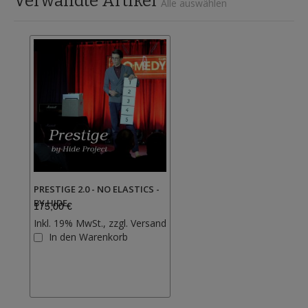
Verwandte Artikel
Alle auswählen
PRESTIGE 2.0 - NO ELASTICS -
BY HIDE
175,00 €
Inkl. 19% MwSt., zzgl.
Versand
Zur
In den Warenkorb
Wunschliste
hinzufügen