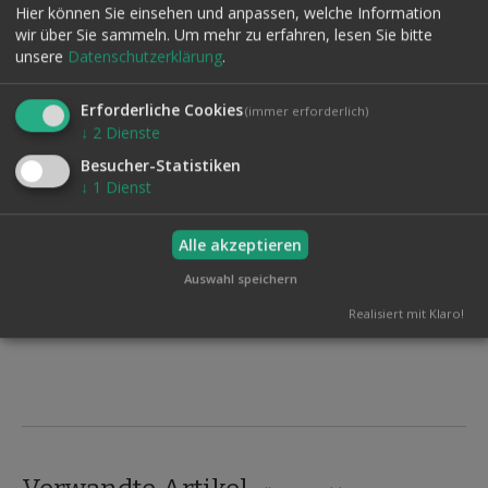
• Sie benötigen keinen Würfel mehr.
Hier können Sie einsehen und anpassen, welche Information
wir über Sie sammeln.
Um mehr zu erfahren, lesen Sie bitte
• Es kann jede Zahl genannt werden.
unsere
Datenschutzerklärung
.
• Die Karten erledigen die Arbeit für Sie.
• Einmal vorbereitet sind Sie immer in der Lage sofort
Erforderliche Cookies
(immer erforderlich)
aufzutreten.
↓
2
Dienste
• Die Karten sind abwischbar!
Besucher-Statistiken
↓
1
Dienst
• Alles passt bequem in Ihre Brusttasche!
Sie erhalten einen Downloadlink zu einer englischsprachigen
Alle akzeptieren
Videoanleitung sowie eine deutschsprachige
Videokurzanleitung. Zusätzlich erhalten Sie in schriftlicher
Auswahl speichern
Form Überlegungen zum Kunststück von Michael
Realisiert mit Klaro!
Wittschier.