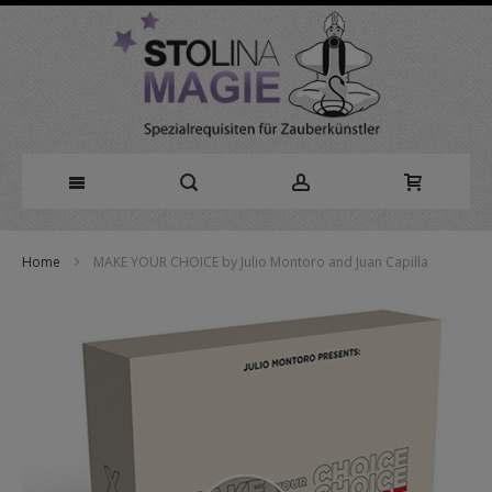
Direkt
Home
MAKE YOUR CHOICE by Julio Montoro and Juan Capilla
zum
Zum
Inhalt
Ende
der
Bildergalerie
springen