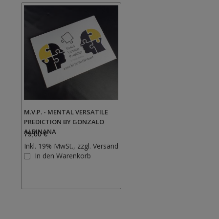
M.V.P. - MENTAL VERSATILE
PREDICTION BY GONZALO
ALBINANA
79,00 €
Inkl. 19% MwSt., zzgl.
Versand
Zur
In den Warenkorb
Wunschliste
hinzufügen