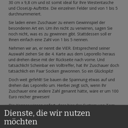
30 cm x 9,8 cm und ist somit ideal für Ihre Westentasche
und CloseUp-Auftritte. Die einzelnen Felder sind von 1 bis 5
durchnummeriert.
Sie laden einen Zuschauer zu einem Gewinnspiel der
besonderen Art ein. Um ihn nicht zu verwirren, sagen Sie
noch nicht, was es zu gewinnen gibt. Stattdessen soll er
Ihnen einfach eine Zahl von 1 bis 5 nennen.
Nehmen wir an, er nennt die VIER. Entsprechend seiner
Auswahl ziehen Sie die 4. Karte aus dem Leporello heraus
und drehen diese mit der Rückseite nach vorne. Und
tatsächlich! Scheinbar ein Volltreffer, hat Ihr Zuschauer doch
tatsächlich ein Paar Socken gewonnen. So ein Glückspilz!
Doch weit gefehlt! Sie bauen die Spannung etwas auf und
drehen das Leporello um. Hierbei zeigt sich, wenn Ihr
Zuschauer eine andere Zahl genannt hätte, wäre er um 100
Euro reicher gewesen!
Die Kenner wissen sofort, dass hier das System von Tom
Stone "Of Dice and Men" verwendet wurde. Jedoch hat
Dienste, die wir nutzen
dieses System einige Vorteile gegenüber der Version von
möchten
Tom Stone: