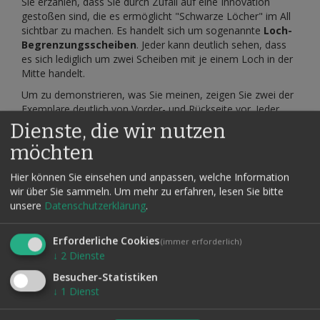
Sie erzählen, dass Sie durch Zufall auf eine Innovation
gestoßen sind, die es ermöglicht "Schwarze Löcher" im All
sichtbar zu machen. Es handelt sich um sogenannte
Loch-
Begrenzungsscheiben
. Jeder kann deutlich sehen, dass
es sich lediglich um zwei Scheiben mit je einem Loch in der
Mitte handelt.
Um zu demonstrieren, was Sie meinen, zeigen Sie zwei der
Exemplare deutlich von Vorder- und Rückseite vor. Jeder
kann sehen, dass es sich um nichts weiter handelt als zwei
Dienste, die wir nutzen
kräftige Unterlegscheiben aus Metall, wie diese im
möchten
Volksmund auch genannt werden.
Dadurch, dass durch die Scheiben die Löcher sichtbar
Hier können Sie einsehen und anpassen, welche Information
gemacht wurden, lassen sich diese nun auch verschieben,
wir über Sie sammeln.
Um mehr zu erfahren, lesen Sie bitte
sodass von diesen keine Gefahr mehr für die sie
unsere
Datenschutzerklärung
.
umgebende Materie besteht. Um dieses zu demonstrieren,
bitten Sie Ihren Zuschauer seine Hände zu öffnen. In jede
Erforderliche Cookies
(immer erforderlich)
Hand kommt nun eine Scheibe. Sobald Ihr Zuschauer die
↓
2
Dienste
Scheibe in der Hand hält bitten Sie ihn, diese zu schließen.
Besucher-Statistiken
Pantomimisch nehmen Sie nun das Loch von der einen
↓
1
Dienst
Scheibe herunter und geben es imaginär auf die Scheibe in
der anderen Hand. Nach einer kleinen Exkursion in das