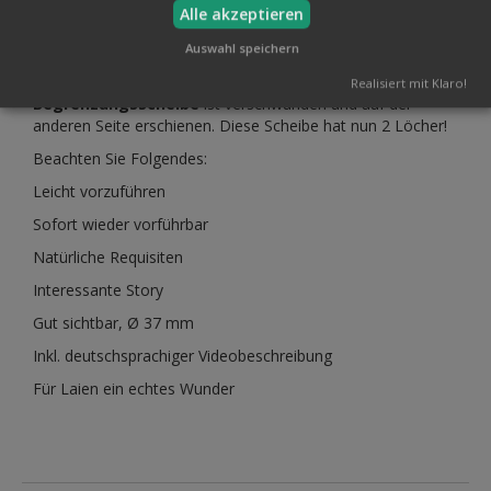
Weltall und die Kraft der schwarzen Löcher, bitten Sie Ihren
Alle akzeptieren
Zuschauer seine Hände wieder zu öffnen.
Auswahl speichern
Was er nun zu sehen bekommt, hat bisher jedem Laien die
Sprache verschlagen. Das Loch auf der einen
Loch-
Realisiert mit Klaro!
Begrenzungsscheibe
ist verschwunden und auf der
anderen Seite erschienen. Diese Scheibe hat nun 2 Löcher!
Beachten Sie Folgendes:
Leicht vorzuführen
Sofort wieder vorführbar
Natürliche Requisiten
Interessante Story
Gut sichtbar, Ø 37 mm
Inkl. deutschsprachiger Videobeschreibung
Für Laien ein echtes Wunder