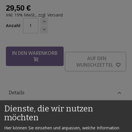
29,50 €
Inkl. 19% MwSt., zzgl.
Versand
Anzahl
IN DEN WARENKORB
AUF DEN
WUNSCHZETTEL
Details
Die
Linking Ropes by Marko
sind vom Grundsatz her mit
Dienste, die wir nutzen
dem Chinesischen Ringspiel zu vergleichen. Die Routine ist
möchten
genau so faszinierend aber die Seile sind natürlich leichter
und besser zu transportieren.
Hier können Sie einsehen und anpassen, welche Information