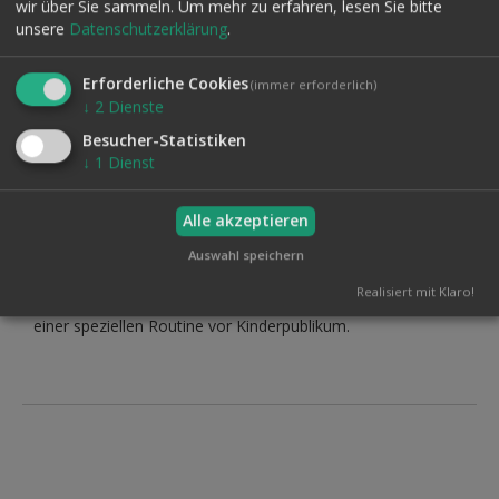
Sie zeigen 3 Seile und knoten diese zu drei Ringen
wir über Sie sammeln.
Um mehr zu erfahren, lesen Sie bitte
zusammen. Diese drei Ringe ver- und entketten sich im
unsere
Datenschutzerklärung
.
Laufe der Routine immer und immer wieder.
Die Routine gehörte 30 Jahre lang zu Markos festem
Erforderliche Cookies
(immer erforderlich)
Repertoire und wird sicherlich auch Ihre Performance
↓
2
Dienste
bereichern.
Besucher-Statistiken
Sie erhalten alles detailliert in einem englischsprachigen
↓
1
Dienst
Videodownload erklärt. Dieser ist auch ohne englische
Sprachkenntnisse gut zu verstehen.
Alle akzeptieren
Linking Ropes
ist ein total verblüffender Effekt, der leicht
Auswahl speichern
vorzuführen ist und in eine Sprechnummer - wie auch in
eine stumme Vorführung - passt. Sie erhalten die fertig
Realisiert mit Klaro!
präparierten Seile (in weiß) mit genauer Beschreibung incl.
einer speziellen Routine vor Kinderpublikum.