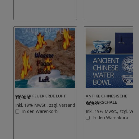
hinzufügen
WASSER FEUER ERDE LUFT
ANTIKE CHINESISCHE
18,00 €
WASSERSCHALE
84,95 €
Inkl. 19% MwSt., zzgl.
Versand
Zur
In den Warenkorb
Inkl. 19% MwSt., zzgl.
Vers
Wunschliste
In den Warenkorb
hinzufügen