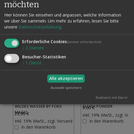
möchten
Hier können Sie einsehen und anpassen, welche Information
wir über Sie sammeln.
Um mehr zu erfahren, lesen Sie bitte
Verwandte Artikel
Alle auswählen
unsere
Datenschutzerklärung
.
Erforderliche Cookies
(immer erforderlich)
↓
2
Dienste
Besucher-Statistiken
↓
1
Dienst
Alle akzeptieren
Auswahl speichern
Realisiert mit Klaro!
WILDES WASSER BY FOKX
SLUSH POWDER
9,00 €
MAGIC
29,95 €
Inkl. 19% MwSt., zzgl.
Vers
Inkl. 19% MwSt., zzgl.
Versand
In den Warenkorb
Zur
In den Warenkorb
Wunschliste