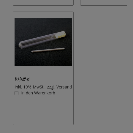
GENIAL!
17,50 €
Inkl. 19% MwSt., zzgl.
Versand
Zur
In den Warenkorb
Wunschliste
hinzufügen