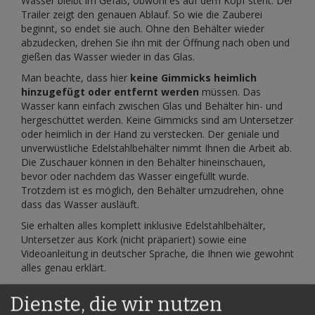
Wasser bleibt im Gefäß, obwohl es auf dem Kopf steht. Der
Trailer zeigt den genauen Ablauf. So wie die Zauberei
beginnt, so endet sie auch. Ohne den Behälter wieder
abzudecken, drehen Sie ihn mit der Öffnung nach oben und
gießen das Wasser wieder in das Glas.
Man beachte, dass hier
keine Gimmicks heimlich
hinzugefügt oder entfernt werden
müssen. Das
Wasser kann einfach zwischen Glas und Behälter hin- und
hergeschüttet werden. Keine Gimmicks sind am Untersetzer
oder heimlich in der Hand zu verstecken. Der geniale und
unverwüstliche Edelstahlbehälter nimmt Ihnen die Arbeit ab.
Die Zuschauer können in den Behälter hineinschauen,
bevor oder nachdem das Wasser eingefüllt wurde.
Trotzdem ist es möglich, den Behälter umzudrehen, ohne
dass das Wasser ausläuft.
Sie erhalten alles komplett inklusive Edelstahlbehälter,
Untersetzer aus Kork (nicht präpariert) sowie eine
Videoanleitung in deutscher Sprache, die Ihnen wie gewohnt
alles genau erklärt.
Dienste, die wir nutzen
Produktsicherheit