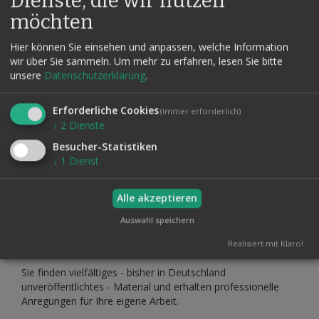
Dienste, die wir nutzen
Der Brite Ian Adair ist ein Meister der Kellentricks.
möchten
Wenn er das Haus verlässt, sind seine Taschen nicht
mit vielen Tricks gefüllt. Doch was er mit Sicherheit
Hier können Sie einsehen und anpassen, welche Information
immer dabei hat, sind Zauberkellen.
wir über Sie sammeln.
Um mehr zu erfahren, lesen Sie bitte
unsere
Datenschutzerklärung
.
Während seiner Amerikareise als Close-up-Zauberer für die
„International Brotherhood of Magicians“ (IBM), führte er
Erforderliche Cookies
(immer erforderlich)
einen neuen Effekt mit Kellen vor, und dies war ein so
↓
2
Dienste
großartiger Erfolg, dass er schließlich von der Supreme
Magic Company vermarktet wurde. Natürlich finden Sie ihn
Besucher-Statistiken
in dieser Broschüre beschrieben.
↓
1
Dienst
Alles beginnt mit einer genauen Beschreibung des
Alle akzeptieren
Kellengriffs, gefolgt von der Routine mit den Färbemessern.
Auswahl speichern
Daran schließen sich weit über 20 Kunststücke rund um die
Kellen an.
Realisiert mit Klaro!
Sie finden vielfältiges - bisher in Deutschland
unveröffentlichtes - Material und erhalten professionelle
Anregungen für Ihre eigene Arbeit.