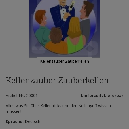
Kellenzauber Zauberkellen
Zum
Anfang
Kellenzauber Zauberkellen
der
Bildergalerie
springen
Artikel-Nr.: 20001
Lieferzeit: Lieferbar
Alles was Sie über Kellentricks und den Kellengriff wissen
müssen!
Sprache:
Deutsch