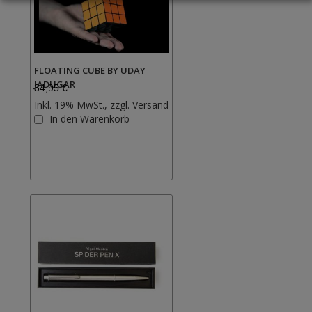
FLOATING CUBE BY UDAY
JADUGAR
34,95 €
Inkl. 19% MwSt., zzgl.
Versand
Zur
In den Warenkorb
Wunschliste
hinzufügen