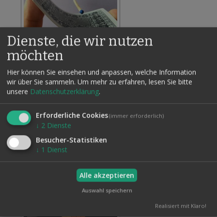
Dienste, die wir nutzen
möchten
FLOATING MATCH
Hier können Sie einsehen und anpassen, welche Information
7,50 €
wir über Sie sammeln.
Um mehr zu erfahren, lesen Sie bitte
Inkl. 19% MwSt., zzgl.
Versand
unsere
Datenschutzerklärung
.
Zur
In den Warenkorb
Wunschliste
hinzufügen
Erforderliche Cookies
(immer erforderlich)
↓
2
Dienste
Besucher-Statistiken
↓
1
Dienst
Alle akzeptieren
Auswahl speichern
Realisiert mit Klaro!