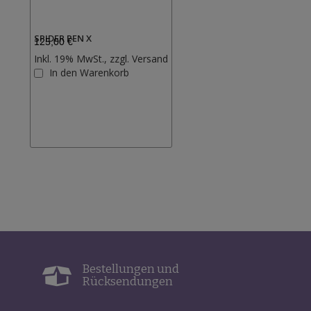
SPIDER PEN X
125,00 €
Inkl. 19% MwSt., zzgl.
Versand
Zur
In den Warenkorb
Wunschliste
hinzufügen
Bestellungen und
Rücksendungen