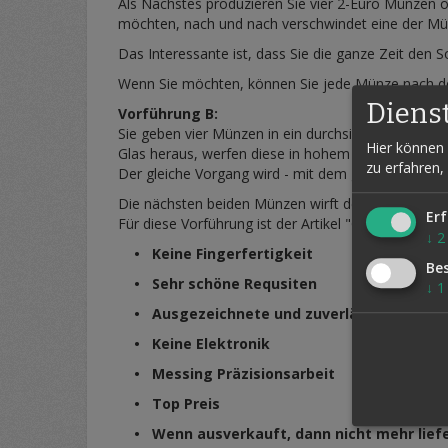
Als Nächstes produzieren Sie vier 2-Euro Münzen o
möchten, nach und nach verschwindet eine der Münze
Das Interessante ist, dass Sie die ganze Zeit den 
Wenn Sie möchten, können Sie jede Münze nach d
Diens
Vorführung B:
Sie geben vier Münzen in ein durchsichtiges Glas,
Hier können 
Glas heraus, werfen diese in hohem Bogen in die 
zu erfahren,
Der gleiche Vorgang wird - mit dem gleichen Ergebn
Die nächsten beiden Münzen wirft der Zuschauer u
Erf
Für diese Vorführung ist der Artikel "Glas ohne Bode
↓
2
• Keine Fingerfertigkeit
Be
• Sehr schöne Requsiten
↓
1
• Ausgezeichnete und zuverlässige Mechn
• Keine Elektronik
• Messing Präzisionsarbeit
• Top Preis
• Wenn ausverkauft, dann nicht mehr lief