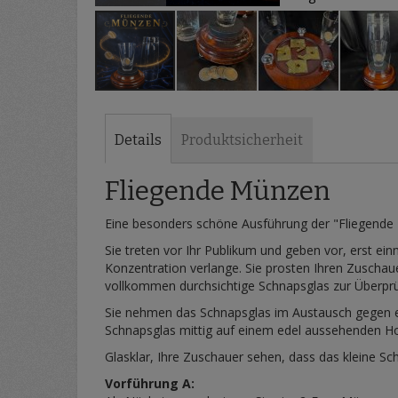
Zum
Anfang
der
Details
Produktsicherheit
Bildergalerie
springen
Fliegende Münzen
Eine besonders schöne Ausführung der "Fliegend
Sie treten vor Ihr Publikum und geben vor, erst ei
Konzentration verlange. Sie prosten Ihren Zuschau
vollkommen durchsichtige Schnapsglas zur Überprüfu
Sie nehmen das Schnapsglas im Austausch gegen ei
Schnapsglas mittig auf einem edel aussehenden Hol
Glasklar, Ihre Zuschauer sehen, dass das kleine Sch
Vorführung A: