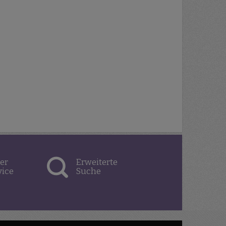
er
Erweiterte
vice
Suche