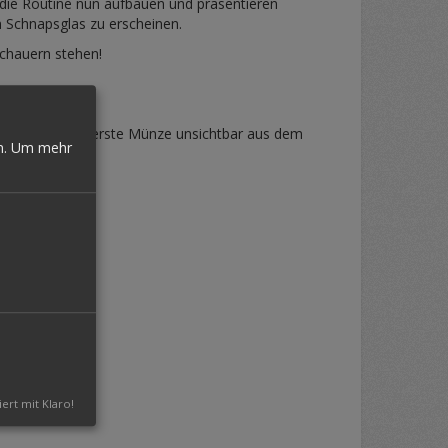
e die Routine nun aufbauen und präsentieren
en Schnapsglas zu erscheinen.
schauern stehen!
 nehmen Sie die erste Münze unsichtbar aus dem
n.
Um mehr
iert mit Klaro!