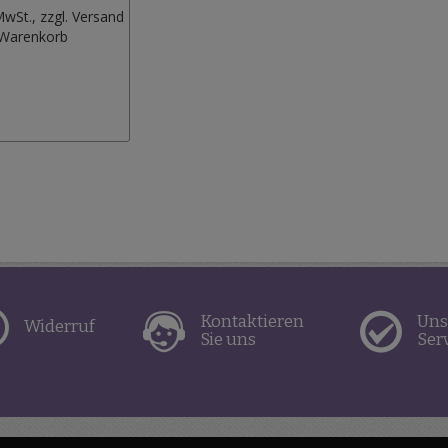
MwSt., zzgl.
Versand
Zur
 Warenkorb
Wunschliste
hinzufügen
Kontaktieren
Uns
Widerruf
Sie uns
Ser