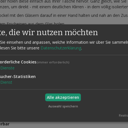
der holen diese einfach aus Ihrer Tasche hervor. Ganz gleich, wie Si
n, um direkt - mit einem deutlichen Klirren - in dem völlig isoliert
Sockel mit den Gläsern darauf in einer Hand halten und nah an den Zu
em Erscheinen aus dem Glas holen.
te, die wir nutzen möchten
 decken dieses mit einem Tuch ab und stellen es auf den Tisch. Dann
Sie einsehen und anpassen, welche Information wir über Sie sammel
Luft, und laut klimpernd kommt die Münze im Glas an.
 lesen Sie bitte unsere
Datenschutzerklärung
.
is - wiederholt, erneut erscheint die Münze klimpernd im Glas.
nd tatsächlich, auch diese Münzen landen im Glas.
orderliche Cookies
(immer erforderlich)
n" erforderlich, der nicht im Lieferumfang enthalten ist.
Dienste
sucher-Statistiken
Dienst
ik
Alle akzeptieren
Auswahl speichern
Realis
erbar