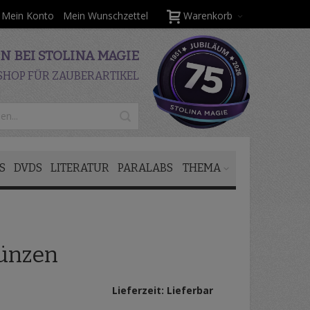
Mein Konto
Mein Wunschzettel
Warenkorb
 BEI STOLINA MAGIE
SHOP FÜR ZAUBERARTIKEL
S
DVDS
LITERATUR
PARALABS
THEMA
ünzen
Lieferzeit: Lieferbar