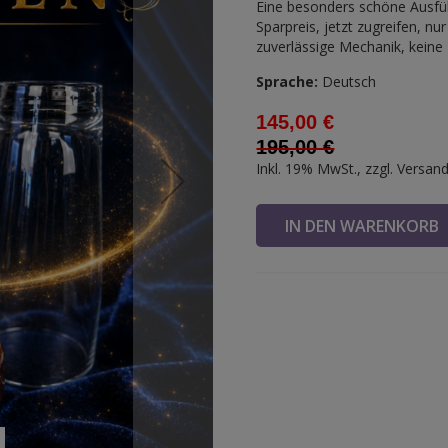
Eine besonders schöne Ausfü
Sparpreis, jetzt zugreifen, nu
zuverlässige Mechanik, keine 
Sprache:
Deutsch
145,00 €
195,00 €
Inkl. 19% MwSt., zzgl.
Versan
IN DEN WARENKOR
Fl