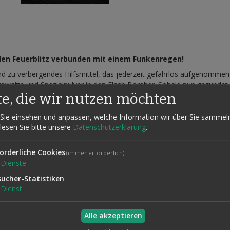
llen Feuerblitz verbunden mit einem Funkenregen!
Hand zu verbergendes Hilfsmittel, das jederzeit gefahrlos aufgenomm
owatte und Spezialpulver in den Flash Bomber. Sobald nun gezündet wi
wie einen Funkensprühregen. Der Effekt ist toll anzusehen und der Ü
te, die wir nutzen möchten
tänden, beim Anfassen des Mikrofons, bei Berührung von ... usw.
Sie einsehen und anpassen, welche Information wir über Sie sammel
 25 Blitze sowie Funkenpulver für ca. 100 Vorführungen.
 lesen Sie bitte unsere
Datenschutzerklärung
.
orderliche Cookies
(immer erforderlich)
Dienste
sucher-Statistiken
Dienst
Alle akzeptieren