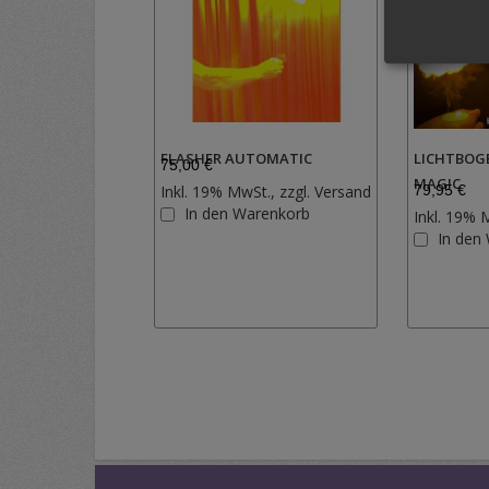
FLASHER AUTOMATIC
LICHTBOG
75,00 €
MAGIC
Inkl. 19% MwSt., zzgl.
Versand
79,95 €
Zur
In den Warenkorb
Inkl. 19% 
Wunschliste
In den
hinzufügen