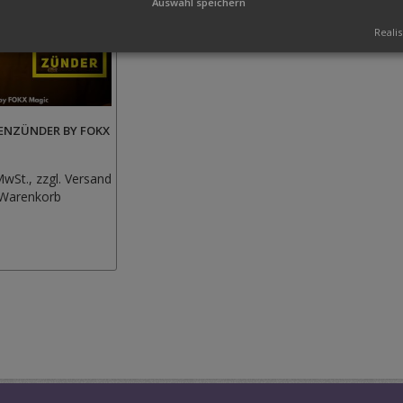
Auswahl speichern
Realis
ENZÜNDER BY FOKX
MwSt., zzgl.
Versand
Zur
 Warenkorb
Wunschliste
hinzufügen