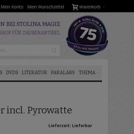
Mein Konto
Mein Wunschzettel
Warenkorb
 BEI STOLINA MAGIE
SHOP FÜR ZAUBERARTIKEL
S
DVDS
LITERATUR
PARALABS
THEMA
 incl. Pyrowatte
Lieferzeit: Lieferbar