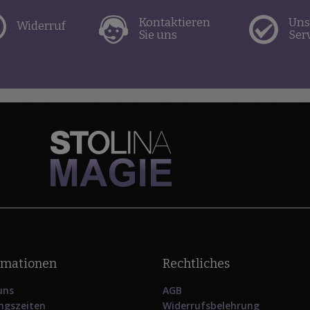
Kontaktieren
Uns
Widerruf
Sie uns
Ser
rmationen
Rechtliches
uns
AGB
ngszeiten
Widerrufsbelehrung