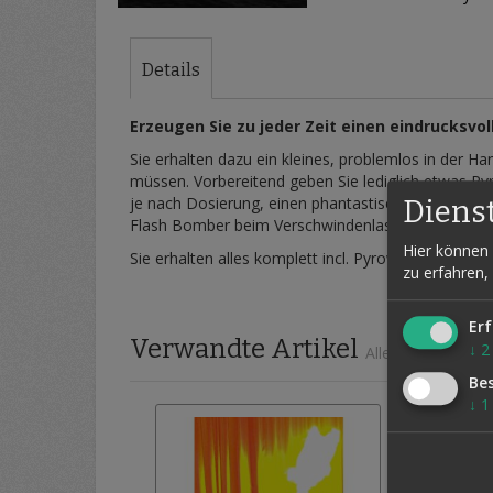
Zum
Anfang
der
Details
Bildergalerie
springen
Erzeugen Sie zu jeder Zeit einen eindrucksvo
Sie erhalten dazu ein kleines, problemlos in der 
müssen. Vorbereitend geben Sie lediglich etwas Pyr
je nach Dosierung, einen phantastischen Blitz so
Diens
Flash Bomber beim Verschwindenlassen von Gegens
Hier können 
Sie erhalten alles komplett incl. Pyrowatte für ca.
zu erfahren,
Erf
Verwandte Artikel
↓
2
Alle auswählen
Be
↓
1