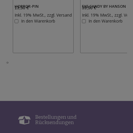
HORROR-PIN
EYE CANDY BY HANSON CH
13,50 €
39,50 €
Inkl. 19% MwSt., zzgl.
Versand
Inkl. 19% MwSt., zzgl.
Vers
Zur
In den Warenkorb
In den Warenkorb
Wunschliste
hinzufügen
‹
›
Bestellungen und
Rücksendungen