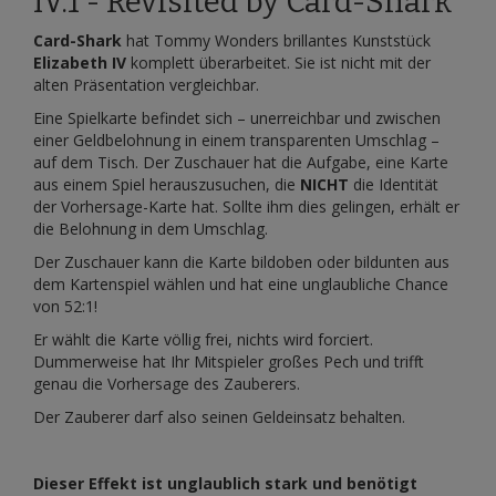
IV.1 - Revisited by Card-Shark
Card-Shark
hat Tommy Wonders brillantes Kunststück
Elizabeth IV
komplett überarbeitet. Sie ist nicht mit der
alten Präsentation vergleichbar.
Eine Spielkarte befindet sich – unerreichbar und zwischen
einer Geldbelohnung in einem transparenten Umschlag –
auf dem Tisch. Der Zuschauer hat die Aufgabe, eine Karte
aus einem Spiel herauszusuchen, die
NICHT
die Identität
der Vorhersage-Karte hat. Sollte ihm dies gelingen, erhält er
die Belohnung in dem Umschlag.
Der Zuschauer kann die Karte bildoben oder bildunten aus
dem Kartenspiel wählen und hat eine unglaubliche Chance
von 52:1!
Er wählt die Karte völlig frei, nichts wird forciert.
Dummerweise hat Ihr Mitspieler großes Pech und trifft
genau die Vorhersage des Zauberers.
Der Zauberer darf also seinen Geldeinsatz behalten.
Dieser Effekt ist unglaublich stark und benötigt