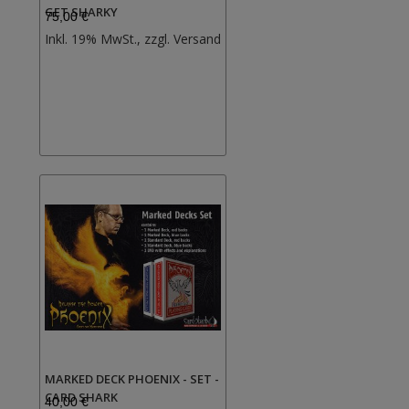
GET SHARKY
75,00 €
Zur
Inkl. 19% MwSt., zzgl.
Versand
Wunschliste
hinzufügen
MARKED DECK PHOENIX - SET -
CARD SHARK
40,00 €