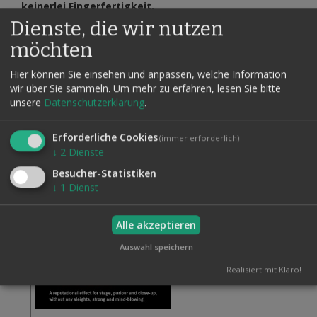
keinerlei Fingerfertigkeit.
Dienste, die wir nutzen
Wir liefern alle Gimmicks und das Spiel, das echte Geld in
Ihrer Währung kommt natürlich von Ihnen.
möchten
Mit deutscher und englischer Anleitung.
Hier können Sie einsehen und anpassen, welche Information
wir über Sie sammeln.
Um mehr zu erfahren, lesen Sie bitte
unsere
Datenschutzerklärung
.
Verwandte Artikel
Erforderliche Cookies
(immer erforderlich)
↓
2
Dienste
Besucher-Statistiken
↓
1
Dienst
Alle akzeptieren
Auswahl speichern
Realisiert mit Klaro!