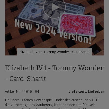
Elizabeth IV.1 - Tommy Wonder - Card-Shark
Zum
Anfang
Elizabeth IV.1 - Tommy Wonder
der
Bildergalerie
springen
- Card-Shark
Artikel-Nr.: 11616 - 04
Lieferzeit: Lieferbar
Ein überaus faires Gewinnspiel. Findet der Zuschauer NICHT
die Vorhersage des Zauberers, kann er einen Haufen Geld