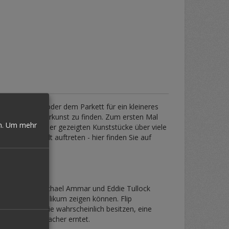
auf der Bühne oder dem Parkett für ein kleineres
ecih der Zauberkunst zu finden. Zum ersten Mal
n.
Um mehr
ler hat die hier gezeigten Kunststücke über viele
ühnen der Welt auftreten - hier finden Sie auf
e Bühne!
ssiker sind. Michael Ammar und Eddie Tullock
r größerem Publikum zeigen können. Flip
quisiten, die Sie wahrscheinlich besitzen, eine
 Geld' große Lacher erntet.