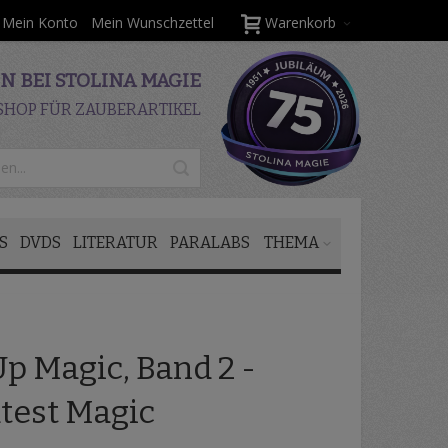
Mein Konto
Mein Wunschzettel
Warenkorb
 BEI STOLINA MAGIE
SHOP FÜR ZAUBERARTIKEL
S
DVDS
LITERATUR
PARALABS
THEMA
p Magic, Band 2 -
test Magic