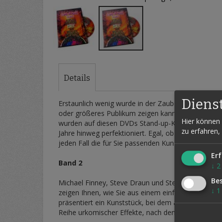
Zum
Anfang
der
Details
Bildergalerie
springen
Diens
Erstaunlich wenig wurde in der Zauberliteratur übe
oder größeres Publikum zeigen kann. Es war daher
Hier können 
wurden auf diesen DVDs Stand-up-Kunststücke der 
zu erfahren,
Jahre hinweg perfektioniert. Egal, ob Sie im Wohnz
jeden Fall die für Sie passenden Kunststücke. Was S
Erf
Band 2
↓
2
Be
Michael Finney, Steve Draun und Steve Dacri hauc
↓
1
zeigen Ihnen, wie Sie aus einem einfachen, aber e
präsentiert ein Kunststück, bei dem aus dem Bild ei
Reihe urkomischer Effekte, nach denen eigentlich n