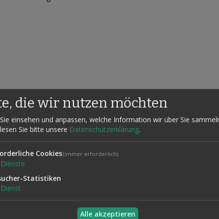
te, die wir nutzen möchten
r Stand-up-Kunststücke geschrieben, über Kunststücke also, die man 
 immer eine Herausforderung, gute Kunststücke für genau diesen Ber
Sie einsehen und anpassen, welche Information wir über Sie sammel
besten Zauberkünstler weltweit zusammengetragen. Jeder dieser Künst
 lesen Sie bitte unsere
Datenschutzerklärung
.
immer, vor einer kleinen Hochzeitsgesellschaft oder auf den größten B
ie jetzt nur noch brauchen, ist ein bisschen Zeit zum Üben ... und ein
orderliche Cookies
(immer erforderlich)
Dienste
sucher-Statistiken
hen drei Klassikern neues Leben ein und demonstrieren, warum es Kla
Dienst
rstaunlichen Kartentrick eine Routine machen können, die Sie auch vo
ner Sektflasche eine echte Sektflasche wird. Fielding West zeigt mit Re
ichts mehr geht - außer natürlich Michael Finney, der mit dem 'großen
Alle akzeptieren