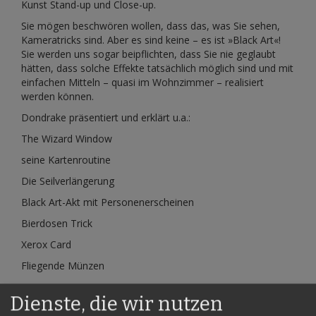
Kunst Stand-up und Close-up.
Sie mögen beschwören wollen, dass das, was Sie sehen,
Kameratricks sind. Aber es sind keine – es ist »Black Art«!
Sie werden uns sogar beipflichten, dass Sie nie geglaubt
hätten, dass solche Effekte tatsächlich möglich sind und mit
einfachen Mitteln – quasi im Wohnzimmer – realisiert
werden können.
Dondrake präsentiert und erklärt u.a.:
The Wizard Window
seine Kartenroutine
Die Seilverlängerung
Black Art-Akt mit Personenerscheinen
Bierdosen Trick
Xerox Card
Fliegende Münzen
Deutsch synchronisierte DVD. Laufzeit ca. 38 Minuten
Dienste, die wir nutzen