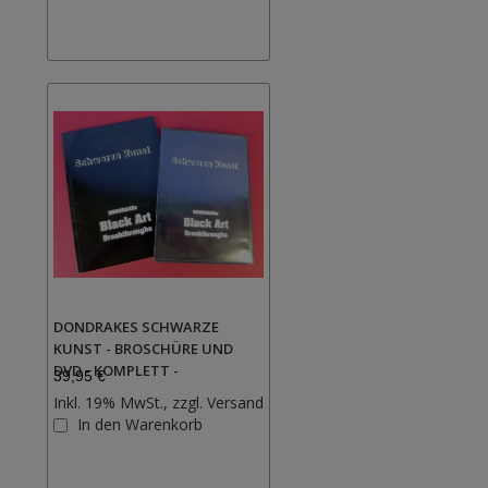
hinzufügen
DONDRAKES SCHWARZE
KUNST - BROSCHÜRE UND
DVD - KOMPLETT -
39,95 €
Inkl. 19% MwSt., zzgl.
Versand
Zur
In den Warenkorb
Wunschliste
hinzufügen