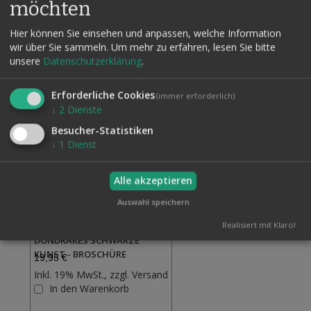
möchten
Hier können Sie einsehen und anpassen, welche Information
Verwandte Artikel
wir über Sie sammeln.
Um mehr zu erfahren, lesen Sie bitte
Alle auswählen
unsere
Datenschutzerklärung
.
Erforderliche Cookies
(immer erforderlich)
↓
2
Dienste
Besucher-Statistiken
↓
1
Dienst
Alle akzeptieren
Auswahl speichern
Realisiert mit Klaro!
DONDRAKES SCHWARZE
KUNST - BROSCHÜRE
19,95 €
Inkl. 19% MwSt., zzgl.
Versand
Zur
In den Warenkorb
Wunschliste