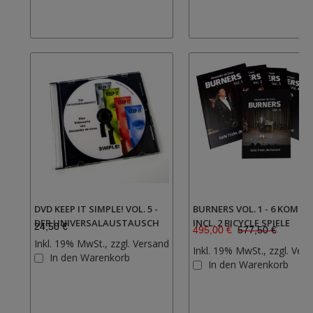
hinzufügen
DVD KEEP IT SIMPLE! VOL. 5 -
BURNERS VOL. 1 - 6 KOMPL
DER UNIVERSALAUSTAUSCH
INCL. 2 BICYCLE SPIELE
24,50 €
495,00 €
577,50 €
Inkl. 19% MwSt., zzgl.
Versand
Inkl. 19% MwSt., zzgl.
Vers
Zur
In den Warenkorb
In den Warenkorb
Wunschliste
hinzufügen