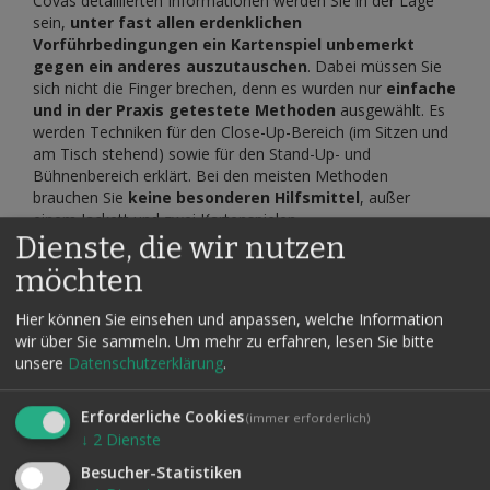
Covas detaillierten Informationen werden Sie in der Lage
sein,
unter fast allen erdenklichen
Vorführbedingungen ein Kartenspiel unbemerkt
gegen ein anderes auszutauschen
. Dabei müssen Sie
sich nicht die Finger brechen, denn es wurden nur
einfache
und in der Praxis getestete Methoden
ausgewählt. Es
werden Techniken für den Close-Up-Bereich (im Sitzen und
am Tisch stehend) sowie für den Stand-Up- und
Bühnenbereich erklärt. Bei den meisten Methoden
brauchen Sie
keine besonderen Hilfsmittel
, außer
einem Jackett und zwei Kartenspielen.
Dienste, die wir nutzen
Über dieses Band sei nur soviel gesagt: Mit diesen Waffen
möchten
ausgerüstet können Sie nun all die Kunststücke realisieren,
vor denen Sie sich in der Vergangenheit gescheut haben.
Hier können Sie einsehen und anpassen, welche Information
Dieses Video hat eine Laufzeit von ca. 50 Minuten in
wir über Sie sammeln.
Um mehr zu erfahren, lesen Sie bitte
deutscher Sprache.
unsere
Datenschutzerklärung
.
Nach dem Kauf erhalten Sie eine PDF-Datei mit
einem Vimeo-Link und Passwort.
Erforderliche Cookies
(immer erforderlich)
Diese finden Sie auch in Ihrem Kundenkonto unter
↓
2
Dienste
"Meine herunterladbaren Produkte".
Besucher-Statistiken