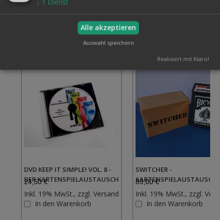
↓
1
Dienst
Alle akzeptieren
Verwandte Artikel
Alle auswählen
Auswahl speichern
Realisiert mit Klaro!
DVD KEEP IT SIMPLE! VOL. 8 -
SWITCHER -
DER KARTENSPIELAUSTAUSCH
KARTENSPIELAUSTAUSCH
24,50 €
89,00 €
Inkl. 19% MwSt., zzgl.
Versand
Inkl. 19% MwSt., zzgl.
Vers
Zur
In den Warenkorb
In den Warenkorb
Wunschliste