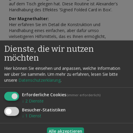
auf dem Tisch gelegen hat. Diese Routine ist Alexander's
Handhabung des Effektes 'Signed Folded Card in Box'.
Der Magnethalter:
Hier erfahren Sie im Detail die Konstruktion und
Handhabung eines einfachen, aber dafür umso
vielseitigeren Hilfsmittels, das es Ihnen ermöglicht,
Gegenstände in voller Sicht verschwinden zu lassen,
Dienste, die wir nutzen
auszutauschen u.v.m.
möchten
Das Video hat eine Laufzeit von ca. 60 Minuten,
deutschsprachig.
Hier können Sie einsehen und anpassen, welche Information
wir über Sie sammeln.
Um mehr zu erfahren, lesen Sie bitte
unsere
Datenschutzerklärung
.
Nach dem Kauf erhalten Sie eine PDF-Datei mit einem
Vimeo-Link und Passwort.
Erforderliche Cookies
(immer erforderlich)
Diese finden Sie auch in Ihrem Kundenkonto unter
↓
2
Dienste
"Meine herunterladbaren Produkte".
Besucher-Statistiken
↓
1
Dienst
Verwandte Artikel
Alle akzeptieren
Alle auswählen