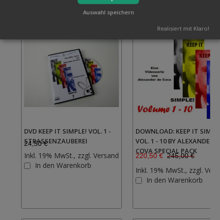
Auswahl speichern
Realisiert mit Klaro!
DVD KEEP IT SIMPLE! VOL. 1 -
DOWNLOAD: KEEP IT SIMPL
STRASSENZAUBEREI
VOL. 1 - 10 BY ALEXANDER D
24,50 €
COVA SPECIAL PACK
Inkl. 19% MwSt., zzgl.
Versand
220,50 €
245,00 €
Zur
In den Warenkorb
Inkl. 19% MwSt., zzgl.
Vers
Wunschliste
In den Warenkorb
hinzufügen