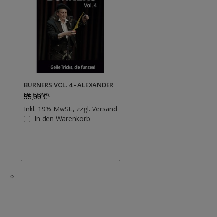
BURNERS VOL. 4 - ALEXANDER
DE COVA
95,00 €
Inkl. 19% MwSt., zzgl.
Versand
Zur
In den Warenkorb
Wunschliste
hinzufügen
‹
›