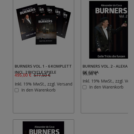
BURNERS VOL. 1 - 6 KOMPLETT
BURNERS VOL. 2 - ALEXAND
INCL. 2 BICYCLE SPIELE
DE COVA
95,00 €
495,00 €
577,50 €
Inkl. 19% MwSt., zzgl.
Vers
Inkl. 19% MwSt., zzgl.
Versand
In den Warenkorb
Zur
In den Warenkorb
Wunschliste
hinzufügen