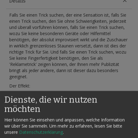
Details
Falls Sie einen Trick suchen, der eine Sensation ist, falls Sie
einen Trick suchen, den Sie ohne Schwierigkeiten, jederzeit
und überall vorführen können, falls Sie einen Trick suchen,
wozu Sie keine besonderen Geräte oder Hilfemittel
benötigen, der absolut improvisiert wirkt und die Zuschauer
in wirklich grenzenloses Staunen versetzt, dann ist dies der
richtige Trick für Sie. Und falls Sie einen Trick suchen, wozu
Sie keine Fingerfertigkeit benötigen, den Sie als
'Reklametrick' zeigen können, der Ihnen mehr Publizität
bringt als jeder andere, dann ist dieser dazu besonders
geeignet.
Der Effekt:
Der Magier gibt einem Zuschauer einen verschlossenen
Dienste, die wir nutzen
Briefumschlag zum Aufbewahren. Dann entleiht er sich von
möchten
den Zuschauern zwei Banknoten, reißt diese entzwei und
gibt von jeder Banknote eine abgerissene Hälfte den
Zuschauern zum Aufbewahren und läßt die anderen Hälften
Hier können Sie einsehen und anpassen, welche Information
verschwinden oder sogar verbrennen.
wir über Sie sammeln.
Um mehr zu erfahren, lesen Sie bitte
unsere
Datenschutzerklärung
.
Wenn der Briefumschlag geöffnet wird, BEFINDEN SICH