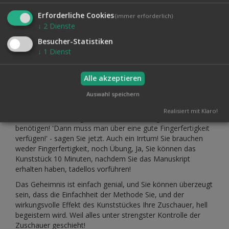
DARIN DIE VORHER VERSCHWUNDENEN HALBEN
Erforderliche Cookies
BANKNOTEN! Diese passen mit den beiden Kontrollhälften
(immer erforderlich)
genau aneinander! Wie die verschwundenen (oder gänzlich
↓
2
Dienste
vernichteten) Banknotenhälften in den verschlossenen,
Besucher-Statistiken
völlig unpräparierten und vom Zuschauer aufbewahrten
↓
1
Dienst
Umschlag gelangt sind, bleibt für das Publikum ein ewiges
Rätsel. 'Ja,' - werden Sie jetzt wahrscheinlich sagen, -'so ein
Wunder kann nur mit einem komplizierten Hilfsmittel
Alle akzeptieren
zustande gebracht werden!' Weit gefehlt! Es werden keine
Auswahl speichern
Hilfemittel verwendet, alles ist völlig unpräpariert! Wir liefern
Ihnen auch nur den Tutor, das Ihnen alles verrät, da Sie
Realisiert mit Klaro!
sonst außer einem gewöhnlichen Umschlag nichts
benötigen! 'Dann muss man über eine gute Fingerfertigkeit
verfügen!' - sagen Sie jetzt. Auch ein Irrtum! Sie brauchen
weder Fingerfertigkeit, noch Übung, Ja, Sie können das
Kunststück 10 Minuten, nachdem Sie das Manuskript
erhalten haben, tadellos vorführen!
Das Geheimnis ist einfach genial, und Sie können überzeugt
sein, dass die Einfachheit der Methode Sie, und der
wirkungsvolle Effekt des Kunststückes Ihre Zuschauer, hell
begeistern wird. Weil alles unter strengster Kontrolle der
Zuschauer geschieht!