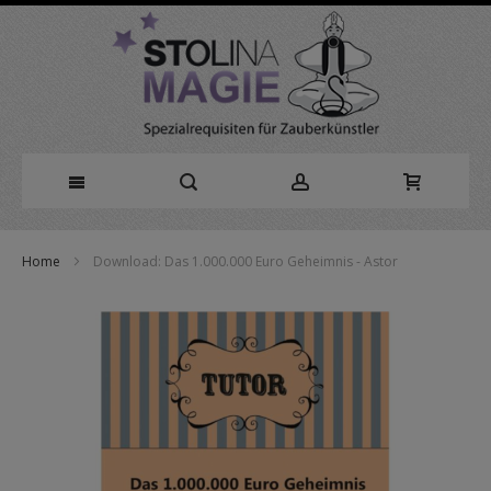
Direkt
Home
Download: Das 1.000.000 Euro Geheimnis - Astor
zum
Zum
Inhalt
Ende
der
Bildergalerie
springen