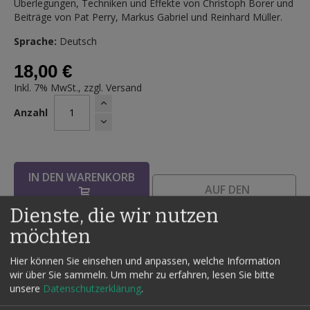
Überlegungen, Techniken und Effekte von Christoph Borer und
Beiträge von Pat Perry, Markus Gabriel und Reinhard Müller.
Sprache:
Deutsch
18,00 €
Inkl. 7% MwSt., zzgl.
Versand
Anzahl
IN DEN WARENKORB
AUF DEN
WUNSCHZETTEL
Dienste, die wir nutzen
möchten
Hier können Sie einsehen und anpassen, welche Information
Details
wir über Sie sammeln.
Um mehr zu erfahren, lesen Sie bitte
unsere
Datenschutzerklärung
.
Thema dieser Broschüre ist 'Die Geisterschrift' , also der