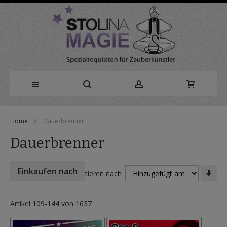
Direkt
Home
Dauerbrenner
zum
Dauerbrenner
Inhalt
In
Einkaufen nach
Sortieren nach
auf
Rei
Artikel
109
-
144
von
1637