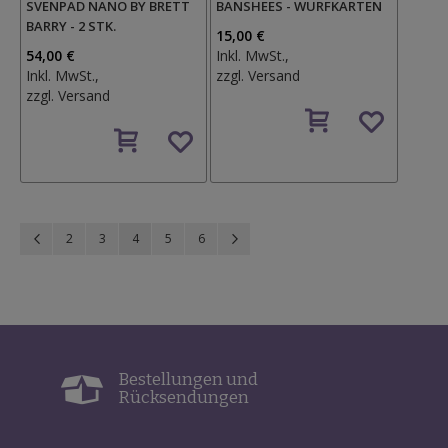
SVENPAD NANO BY BRETT
BANSHEES - WURFKARTEN
BARRY - 2 STK.
15,00 €
54,00 €
Inkl. MwSt.,
Inkl. MwSt.,
zzgl.
Versand
zzgl.
Versand
Auf
Auf
den
den
Wunschzettel
Wunschzettel
Seite
Seite
Zurück
Seite
Seite
Sie lesen gerade Seite
Seite
Seite
Seite
Weiter
2
3
4
5
6
Bestellungen und
Rücksendungen