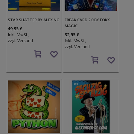
STAR SHATTER BY ALEX NG
FREAK CARD 2.0 BY FOKX
MAGIC
49,95 €
Inkl. MwSt.,
32,95 €
zzgl.
Versand
Inkl. MwSt.,
zzgl.
Versand
Auf
den
Auf
Wunschzettel
den
Wunschzettel