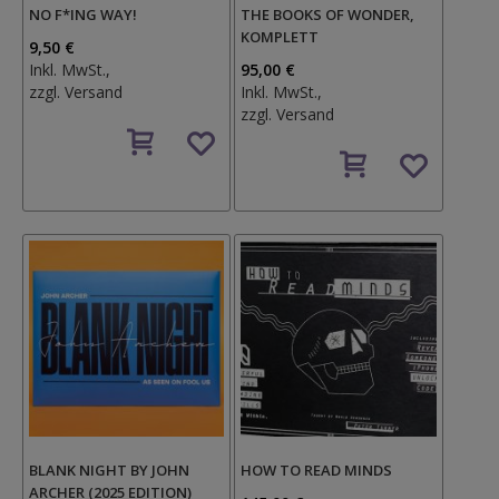
NO F*ING WAY!
THE BOOKS OF WONDER,
KOMPLETT
9,50 €
Inkl. MwSt.,
95,00 €
zzgl.
Versand
Inkl. MwSt.,
zzgl.
Versand
Auf
den
Auf
Wunschzettel
den
Wunschzettel
BLANK NIGHT BY JOHN
HOW TO READ MINDS
ARCHER (2025 EDITION)