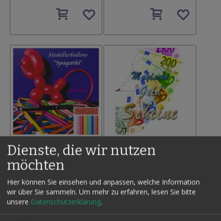
Auf
Auf
den
den
Wunschzettel
Wunschzettel
Dienste, die wir nutzen
MODELLIERBALLONS
MAGISCHE GELDSCHEINE -
SPAGHETTI, 160ER
JIMMY BIX
möchten
9,80 €
45,00 €
Hier können Sie einsehen und anpassen, welche Information
Inkl. MwSt.,
Inkl. MwSt.,
wir über Sie sammeln.
Um mehr zu erfahren, lesen Sie bitte
zzgl.
Versand
zzgl.
Versand
unsere
Datenschutzerklärung
.
Auf
Auf
den
den