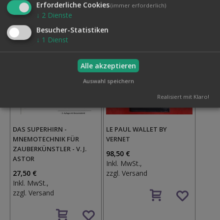
Erforderliche Cookies
(immer erforderlich)
Wunschzettel
Wunschzettel
↓
2
Dienste
Besucher-Statistiken
↓
1
Dienst
Alle akzeptieren
Auswahl speichern
Realisiert mit Klaro!
DAS SUPERHIRN -
LE PAUL WALLET BY
MNEMOTECHNIK FÜR
VERNET
ZAUBERKÜNSTLER - V. J.
98,50 €
ASTOR
Inkl. MwSt.,
27,50 €
zzgl.
Versand
Inkl. MwSt.,
Auf
zzgl.
Versand
den
Auf
Wunschzettel
den