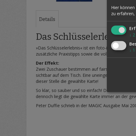
Zum
Hier können 
Anfang
zu erfahren,
der
Details
Bildergalerie
Erf
springen
Das Schlüsselerlebnis
↓
2
Be
»Das Schlüsselerlebnis« ist ein foto-illustriertes,
↓
1
zusätzliche Praxistipps sowie die vollständige, pub
Der Effekt:
Zwei Zuschauer bestimmen auf fairste Art und Weise
sichtbar auf dem Tisch. Eine uneingeweihte Zuschaue
dieser Stelle die gewählte Karte!
So klar, so sauber und so einfach! Der Effekt funk
dennoch liegt die gewählte Karte immer an der gew
Peter Duffie schrieb in der MAGIC Ausgabe Mai 200