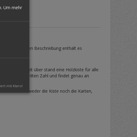
n.
Um mehr
 der detaillierten Beschreibung enthält es
 Die ganze Zeit über stand eine Holzkiste für alle
zu der frei gewählten Zahl und findet genau an
iert mit Klaro!
nstler berührt weder die Kiste noch die Karten,