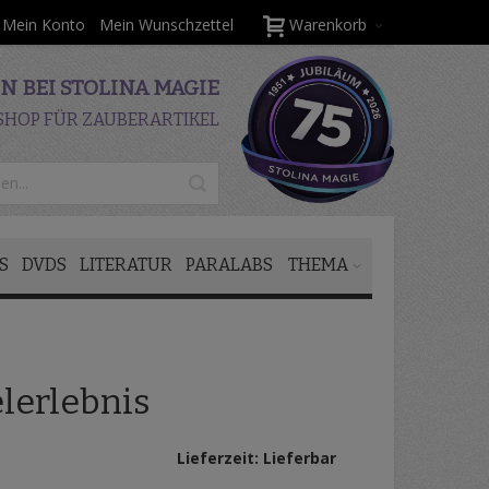
Mein Konto
Mein Wunschzettel
Warenkorb
 BEI STOLINA MAGIE
SHOP FÜR ZAUBERARTIKEL
S
DVDS
LITERATUR
PARALABS
THEMA
lerlebnis
Lieferzeit: Lieferbar