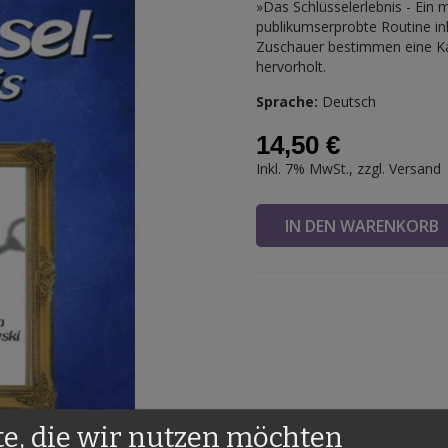
»Das Schlüsselerlebnis - Ein 
publikumserprobte Routine ink
Zuschauer bestimmen eine Kart
hervorholt.
Sprache:
Deutsch
14,50 €
Inkl. 7% MwSt., zzgl.
Versand
IN DEN WARENKOR
te, die wir nutzen möchten
s