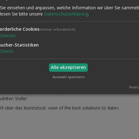
Sie einsehen und anpassen, welche Information wir über Sie sammel
 lesen Sie bitte unsere
Datenschutzerklärung
.
orderliche Cookies
(immer erforderlich)
Dienste
sucher-Statistiken
 qualitativ hochwertiges Booklet mit 28 Seiten, klammergebunden. Neben
Dienst
likumserprobte Routine inklusive Vortrag!
Alle akzeptieren
 eine Spielkarte und eine Zahl. Sie können sich sogar umentscheiden.
rin öffnet selbst die Kiste, nimmt ein Kartenspiel heraus, zählt bis 
Auswahl speichern
Realis
tioniert immer, keine Rechnerei, keine umständliche Denkarbeit. Der Kü
ählten Stelle!
9 über das Kunststück: »one of the best solutions to date«.