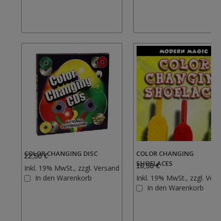
COLOR CHANGING DISC
COLOR CHANGING
22,50 €
SHOELACES
16,50 €
Inkl. 19% MwSt., zzgl.
Versand
Zur
In den Warenkorb
Inkl. 19% MwSt., zzgl.
Vers
Wunschliste
In den Warenkorb
hinzufügen