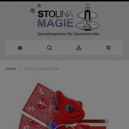
Direkt
Home
Color Changing Deck
zum
Zum
Inhalt
Ende
der
Bildergalerie
springen