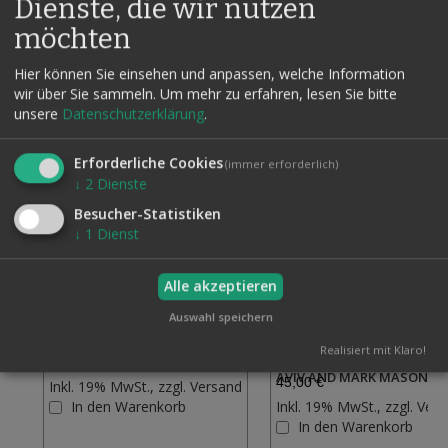
Dienste, die wir nutzen
möchten
Hier können Sie einsehen und anpassen, welche Information
Verwandte Artikel
Alle auswählen
wir über Sie sammeln.
Um mehr zu erfahren, lesen Sie bitte
unsere
Datenschutzerklärung
.
Erforderliche Cookies
(immer erforderlich)
↓
2
Dienste
Besucher-Statistiken
↓
1
Dienst
Alle akzeptieren
Auswahl speichern
Realisiert mit Klaro!
KICKER CHANGING DECK
BLUE ILLUSION BY YARDEN
26,50 €
AVIV AND MARK MASON
45,00 €
Inkl. 19% MwSt., zzgl.
Versand
Zur
In den Warenkorb
Inkl. 19% MwSt., zzgl.
Vers
Wunschliste
In den Warenkorb
hinzufügen