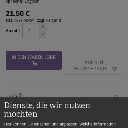
Sprache:
Englisch
21,50 €
Inkl. 19% MwSt., zzgl.
Versand
Anzahl
IN DEN WARENKORB
AUF DEN
WUNSCHZETTEL
Details
Dienste, die wir nutzen
Cigatration
ist eine der brauchbarsten "Zigarette durch
möchten
Münze" Routinen, die wir kennen.
Sie geben einen Quarter Dollar (wird mitgeliefert) zum
Hier können Sie einsehen und anpassen, welche Information
Untersuchen ins Publikum. Dieser wird in ein Stück