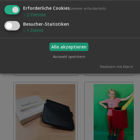
Erforderliche Cookies
(immer erforderlich)
↓
2
Dienste
Besucher-Statistiken
CHANGIERBEUTEL
CHANGIERBEUTEL PLUS
23,50 €
↓
1
Dienst
CLOWN/ZAUBERER
34,50 €
Inkl. 19% MwSt., zzgl.
Vers
Zur
Inkl. 19% MwSt., zzgl.
Versand
In den Warenkorb
Wunschliste
Alle akzeptieren
hinzufügen
Auswahl speichern
Realisiert mit Klaro!