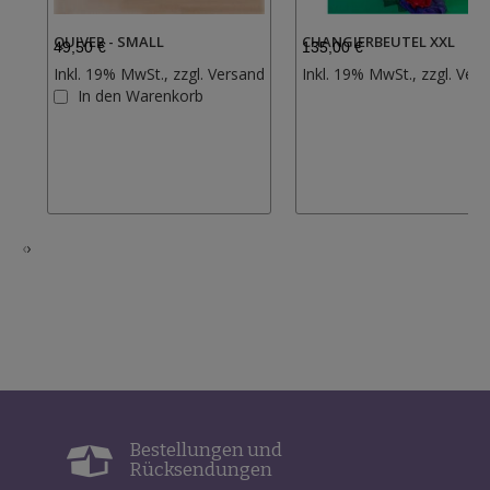
QUIVER - SMALL
CHANGIERBEUTEL XXL
49,50 €
135,00 €
Inkl. 19% MwSt., zzgl.
Versand
Inkl. 19% MwSt., zzgl.
Vers
Zur
In den Warenkorb
Wunschliste
hinzufügen
‹
›
Bestellungen und
Rücksendungen