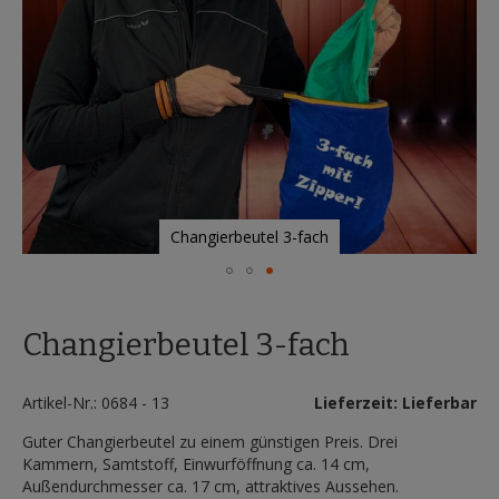
Changierbeutel 3-fach
Zum
Anfang
Changierbeutel 3-fach
der
Bildergalerie
springen
Artikel-Nr.: 0684 - 13
Lieferzeit: Lieferbar
Guter Changierbeutel zu einem günstigen Preis. Drei
Kammern, Samtstoff, Einwurföffnung ca. 14 cm,
Außendurchmesser ca. 17 cm, attraktives Aussehen.