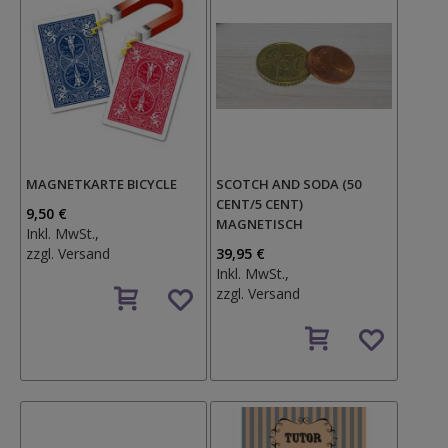
MAGNETKARTE BICYCLE
SCOTCH AND SODA (50
CENT/5 CENT)
9,50 €
MAGNETISCH
Inkl. MwSt.,
zzgl.
Versand
39,95 €
Inkl. MwSt.,
Auf
zzgl.
Versand
den
Wunschzettel
Auf
den
Wunschzettel