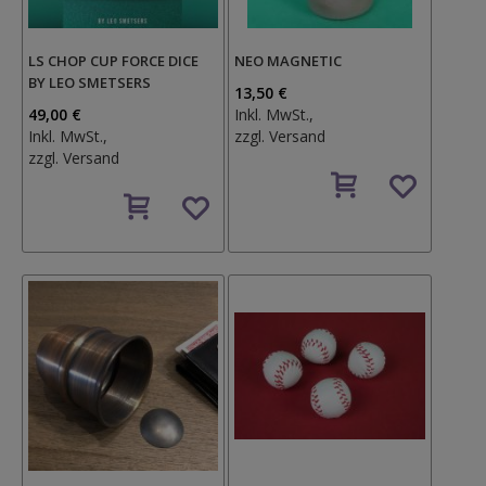
LS CHOP CUP FORCE DICE
NEO MAGNETIC
BY LEO SMETSERS
13,50 €
49,00 €
Inkl. MwSt.,
Inkl. MwSt.,
zzgl.
Versand
zzgl.
Versand
Auf
Auf
den
den
Wunschzettel
Wunschzettel