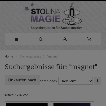
Direkt
Home
Suchergebnisse für: "magnet"
zum
Suchergebnisse für: "magnet"
Inhalt
In
Einkaufen nach
Sortieren nach
auf
Rei
Artikel
1
-
36
von
88