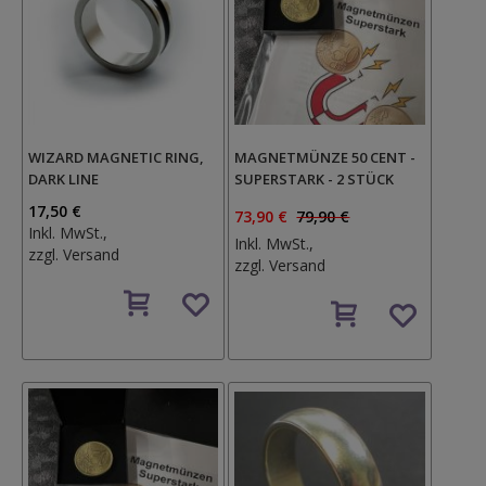
WIZARD MAGNETIC RING,
MAGNETMÜNZE 50 CENT -
DARK LINE
SUPERSTARK - 2 STÜCK
17,50 €
73,90 €
79,90 €
Inkl. MwSt.,
Inkl. MwSt.,
zzgl.
Versand
zzgl.
Versand
Auf
Auf
den
den
Wunschzettel
Wunschzettel