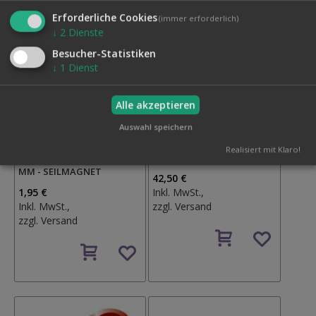
Erforderliche Cookies
(immer erforderlich)
↓
2
Dienste
Besucher-Statistiken
↓
1
Dienst
Alle akzeptieren
Auswahl speichern
Realisiert mit Klaro!
MAGNET Ø 5 MM - HÖHE 25
MAGNETMÜNZE 2 EURO
MM - SEILMAGNET
42,50 €
1,95 €
Inkl. MwSt.,
Inkl. MwSt.,
zzgl.
Versand
zzgl.
Versand
Auf
Auf
den
den
Wunschzettel
Wunschzettel