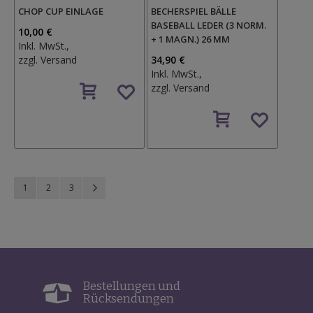
CHOP CUP EINLAGE
BECHERSPIEL BÄLLE
BASEBALL LEDER (3 NORM.
10,00 €
+ 1 MAGN.) 26 MM
Inkl. MwSt.,
zzgl.
Versand
34,90 €
Inkl. MwSt.,
Auf
zzgl.
Versand
den
Wunschzettel
Auf
den
Wunschzettel
Seite
Sie lesen gerade Seite
Seite
Seite
Seite
Weiter
1
2
3
Bestellungen und
Rücksendungen