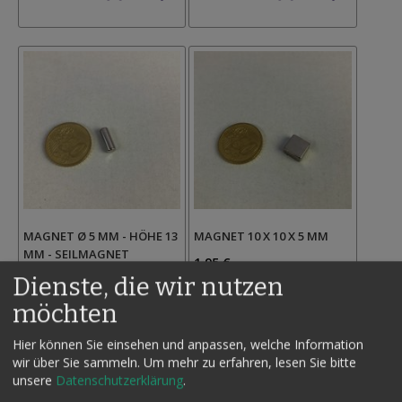
Wunschzettel
Wunschzettel
MAGNET Ø 5 MM - HÖHE 13
MAGNET 10 X 10 X 5 MM
MM - SEILMAGNET
1,95 €
Dienste, die wir nutzen
1,95 €
Inkl. MwSt.,
Inkl. MwSt.,
zzgl.
Versand
möchten
zzgl.
Versand
Auf
Auf
den
Hier können Sie einsehen und anpassen, welche Information
den
Wunschzettel
wir über Sie sammeln.
Um mehr zu erfahren, lesen Sie bitte
Wunschzettel
unsere
Datenschutzerklärung
.