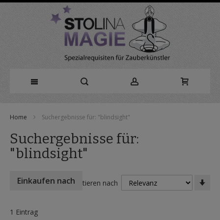
Direkt
Home
Suchergebnisse für: "blindsight"
zum
Suchergebnisse für:
Inhalt
"blindsight"
In
Einkaufen nach
Sortieren nach
auf
Rei
1
Eintrag