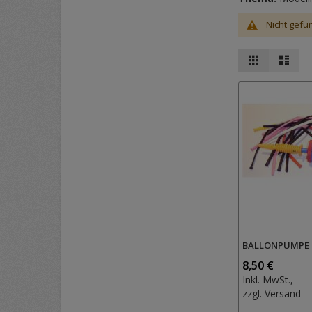
Nicht gefu
Ansicht
Raster
List
als
BALLONPUMPE
8,50 €
Inkl. MwSt.,
zzgl.
Versand