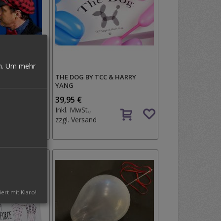
n.
Um mehr
BY GUSTAVO
THE DOG BY TCC & HARRY
YANG
Auf
39,95 €
Auf
den
Inkl. MwSt.,
den
Wunschzettel
zzgl.
Versand
Wunschzettel
iert mit Klaro!