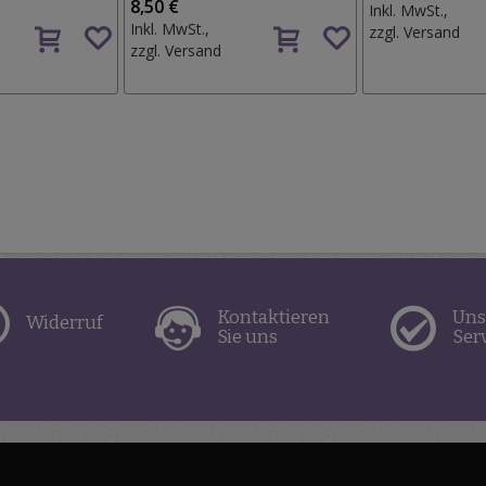
8,50 €
Inkl. MwSt.,
Auf
Auf
Inkl. MwSt.,
zzgl.
Versand
den
den
zzgl.
Versand
Wunschzettel
Wunschzettel
Kontaktieren
Uns
Widerruf
Sie uns
Ser