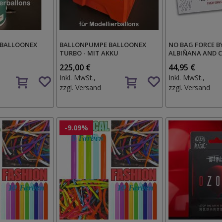
 BALLOONEX
BALLONPUMPE BALLOONEX
NO BAG FORCE 
TURBO - MIT AKKU
ALBIÑANA AND C
225,00 €
44,95 €
Auf
Auf
Inkl. MwSt.,
Inkl. MwSt.,
den
den
zzgl.
Versand
zzgl.
Versand
Wunschzettel
Wunschzettel
-9.09%