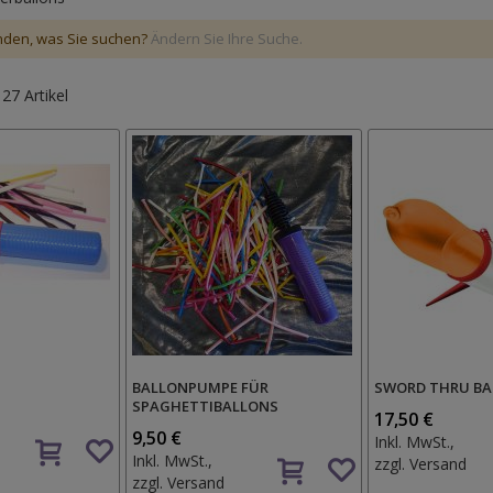
nden, was Sie suchen?
Ändern Sie Ihre Suche.
e
27
Artikel
BALLONPUMPE FÜR
SWORD THRU B
SPAGHETTIBALLONS
17,50 €
Auf
9,50 €
Inkl. MwSt.,
Auf
den
Inkl. MwSt.,
zzgl.
Versand
den
Wunschzettel
zzgl.
Versand