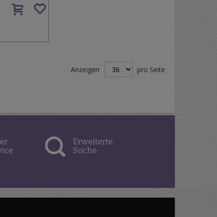
Auf
den
Wunschzettel
Anzeigen
pro Seite
er
Erweiterte
vice
Suche