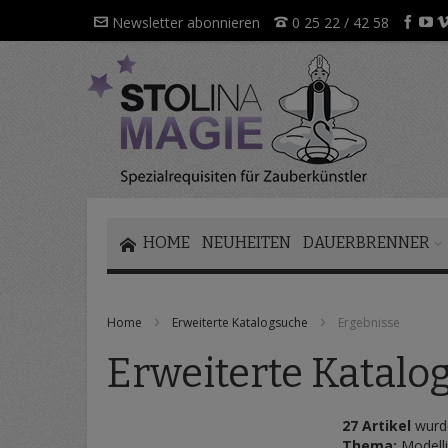
Direkt
Newsletter abonnieren
0 25 22 / 42 58
zum
Inhalt
HOME
NEUHEITEN
DAUERBRENNER
Home
Erweiterte Katalogsuche
Ergebnisse
Erweiterte Katalo
27 Artikel
wurde
Thema:
Modelli