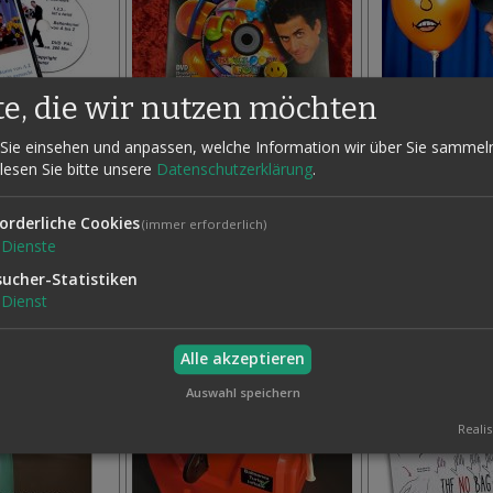
te, die wir nutzen möchten
Sie einsehen und anpassen, welche Information wir über Sie sammel
 lesen Sie bitte unsere
Datenschutzerklärung
.
ET'S TWIST
BALLOON FUN BOX
TOON BALLOON 
19,50 €
85,00 €
0 €
Auf
orderliche Cookies
Inkl. MwSt.,
Inkl. MwSt.,
(immer erforderlich)
Auf
den
Dienste
zzgl.
Versand
zzgl.
Versand
den
Wunschzettel
Wunschzettel
sucher-Statistiken
Dienst
Alle akzeptieren
Auswahl speichern
Realis