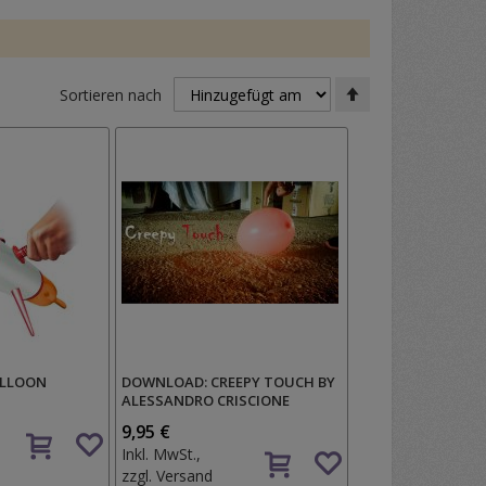
In
Sortieren nach
absteigender
Reihenfolge
ALLOON
DOWNLOAD: CREEPY TOUCH BY
ALESSANDRO CRISCIONE
Auf
9,95 €
Auf
den
Inkl. MwSt.,
den
Wunschzettel
zzgl.
Versand