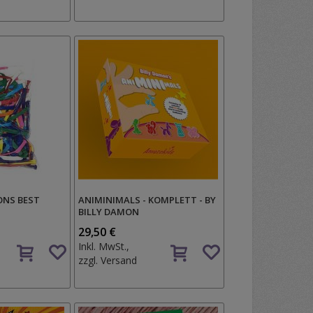
Wunschzettel
ONS BEST
ANIMINIMALS - KOMPLETT - BY
BILLY DAMON
29,50 €
Auf
Auf
Inkl. MwSt.,
den
den
zzgl.
Versand
Wunschzettel
Wunschzettel