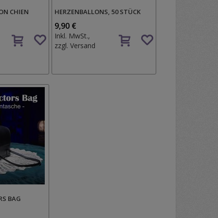
ON CHIEN
HERZENBALLONS, 50 STÜCK
9,90 €
Auf
Auf
Inkl. MwSt.,
den
den
zzgl.
Versand
Wunschzettel
Wunschzettel
RS BAG