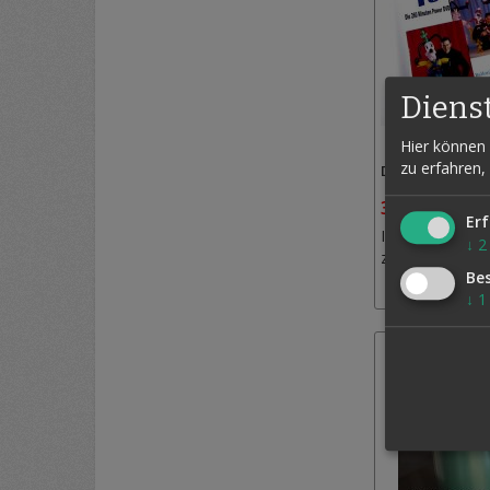
Diens
Hier können 
zu erfahren,
DVD 1, 2, 3... L
33,95 €
38,0
Erf
Inkl. MwSt.,
↓
2
zzgl.
Versand
Be
↓
1