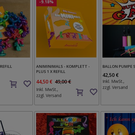
-9.18%
REFILL
ANIMINIMALS - KOMPLETT -
BALLON PUMPE 
PLUS 1 X REFILL
42,50 €
Auf
44,50 €
49,00 €
Inkl. MwSt.,
den
zzgl.
Versand
Auf
Inkl. MwSt.,
Wunschzettel
den
zzgl.
Versand
Wunschzettel