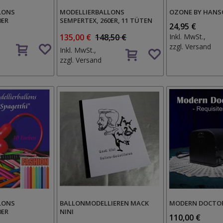
LONS
MODELLIERBALLONS
OZONE BY HANS
0ER
SEMPERTEX, 260ER, 11 TÜTEN
24,95 €
135,00 €
148,50 €
Inkl. MwSt.,
Auf
zzgl.
Versand
Auf
Inkl. MwSt.,
den
den
zzgl.
Versand
Wunschzettel
Wunschzettel
LONS
BALLONMODELLIEREN MACK
MODERN DOCTO
0ER
NINI
110,00 €