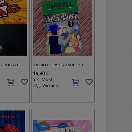
SUPER GAG
TARBELL - PARTYZAUBER 3
19,80 €
Auf
Auf
Inkl. MwSt.,
den
den
zzgl.
Versand
Wunschzettel
Wunschzettel