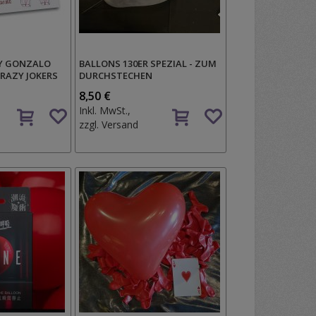
BY GONZALO
BALLONS 130ER SPEZIAL - ZUM
RAZY JOKERS
DURCHSTECHEN
8,50 €
Auf
Auf
Inkl. MwSt.,
den
den
zzgl.
Versand
Wunschzettel
Wunschzettel