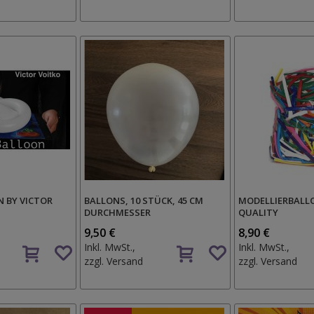
Wunschzettel
N BY VICTOR
BALLONS, 10 STÜCK, 45 CM
MODELLIERBALL
DURCHMESSER
QUALITY
9,50 €
8,90 €
Auf
Auf
Inkl. MwSt.,
Inkl. MwSt.,
den
den
zzgl.
Versand
zzgl.
Versand
Wunschzettel
Wunschzettel