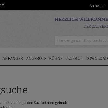
Anmelden
HERZLICH WILLKOMMEN
DER ZAUBER
ANFÄNGER
ANGEBOTE
BÜHNE
CLOSE UP
DOWNLOAD
gsuche
n mit den folgenden Suchkriterien gefunden
erballons