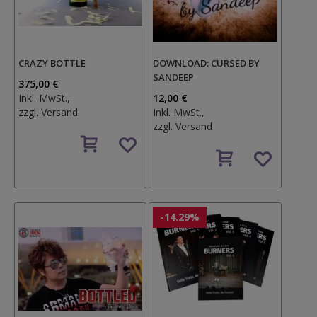
CRAZY BOTTLE
DOWNLOAD: CURSED BY
SANDEEP
375,00 €
Inkl. MwSt.,
12,00 €
zzgl.
Versand
Inkl. MwSt.,
zzgl.
Versand
Auf
den
Auf
Wunschzettel
den
Wunschzettel
-14.29%