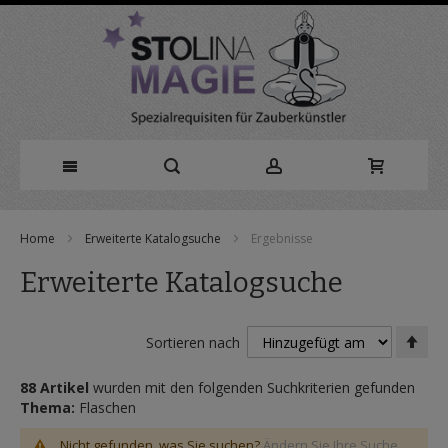
Direkt
Home
Erweiterte Katalogsuche
Ergebnisse
zum
Erweiterte Katalogsuche
Inhalt
In
Sortieren nach
abs
Rei
88 Artikel
wurden mit den folgenden Suchkriterien gefunden
Thema:
Flaschen
Nicht gefunden, was Sie suchen?
Ändern Sie Ihre Suche.