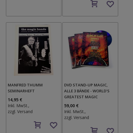
den
Wunschzettel
MANFRED THUMM
DVD STAND-UP MAGIC,
SEMINARHEFT
ALLE 3 BÄNDE - WORLD'S
GREATEST MAGIC
14,95 €
Inkl. MwSt.,
59,00 €
zzgl.
Versand
Inkl. MwSt.,
zzgl.
Versand
Auf
den
Auf
Wunschzettel
den