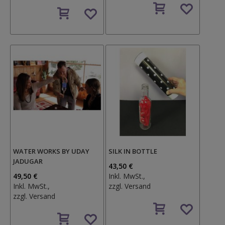
Auf
Auf
den
den
Wunschzettel
Wunschzettel
WATER WORKS BY UDAY
SILK IN BOTTLE
JADUGAR
43,50 €
49,50 €
Inkl. MwSt.,
Inkl. MwSt.,
zzgl.
Versand
zzgl.
Versand
Auf
Auf
den
den
Wunschzettel