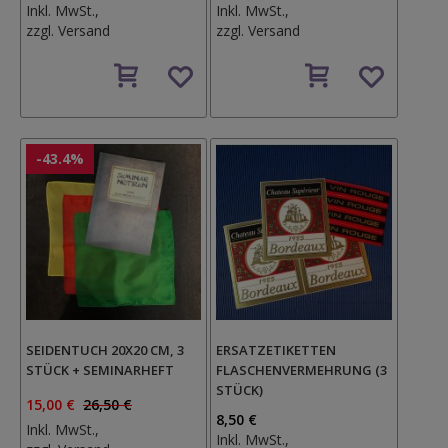
Inkl. MwSt.,
Inkl. MwSt.,
zzgl.
Versand
zzgl.
Versand
Auf
Auf
den
den
Wunschzettel
Wunschzettel
-43.4%
SEIDENTUCH 20X20 CM, 3
ERSATZETIKETTEN
STÜCK + SEMINARHEFT
FLASCHENVERMEHRUNG (3
STÜCK)
15,00 €
26,50 €
8,50 €
Inkl. MwSt.,
Inkl. MwSt.,