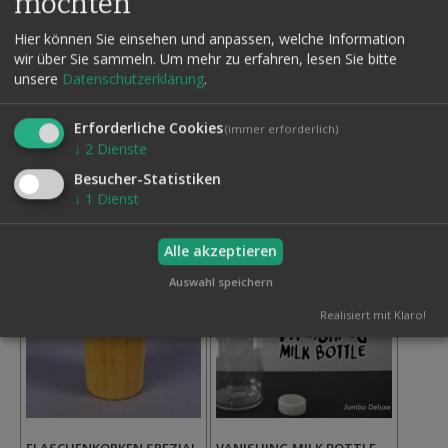
möchten
Hier können Sie einsehen und anpassen, welche Information
SPLASH BOTTLE 2.0
VERDREHTE FLASCHEN -
wir über Sie sammeln.
Um mehr zu erfahren, lesen Sie bitte
CAB
49,95 €
unsere
Datenschutzerklärung
.
Inkl. MwSt.,
98,00 €
zzgl.
Versand
Inkl. MwSt.,
Erforderliche Cookies
zzgl.
Versand
(immer erforderlich)
Auf
↓
2
Dienste
den
Auf
Besucher-Statistiken
Wunschzettel
den
↓
1
Dienst
Wunschzettel
Alle akzeptieren
Auswahl speichern
Realisiert mit Klaro!