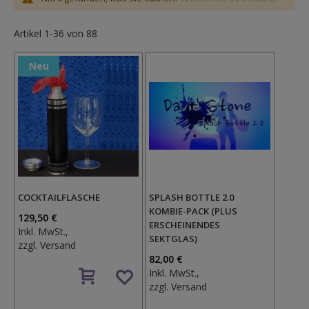
Artikel
1
-
36
von
88
Neu
COCKTAILFLASCHE
SPLASH BOTTLE 2.0
KOMBIE-PACK (PLUS
129,50 €
ERSCHEINENDES
Inkl. MwSt.,
SEKTGLAS)
zzgl.
Versand
82,00 €
Auf
Inkl. MwSt.,
den
zzgl.
Versand
Wunschzettel
Auf