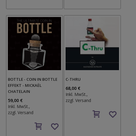
Wunschzettel
BOTTLE - COIN IN BOTTLE
C-THRU
EFFEKT - MICKAËL
68,00 €
CHATELAIN
Inkl. MwSt.,
59,00 €
zzgl.
Versand
Inkl. MwSt.,
Auf
zzgl.
Versand
den
Auf
Wunschzettel
den
Wunschzettel