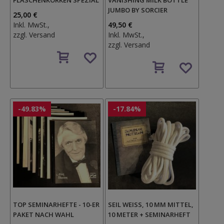
FLASCHENKORKEN SPEZIAL
VANISHING MILK BOTTLE
JUMBO BY SORCIER
25,00 €
Inkl. MwSt.,
49,50 €
zzgl.
Versand
Inkl. MwSt.,
zzgl.
Versand
Auf
den
Auf
Wunschzettel
den
Wunschzettel
-49.83%
-17.84%
TOP SEMINARHEFTE - 10-ER
SEIL WEISS, 10 MM MITTEL, 1
PAKET NACH WAHL
0 METER + SEMINARHEFT