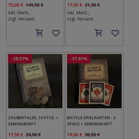
75,00 €
149,50 €
17,50 €
21,30 €
Inkl. MwSt.,
Inkl. MwSt.,
zzgl.
Versand
zzgl.
Versand
Auf
Auf
den
den
Wunschzettel
Wunschzettel
-28.57%
-37.81%
ZAUBERTALER, 10 STCK. +
BICYCLE SPIELKARTEN - 3
SEMINARHEFT
SPIELE + SEMINARHEFT
17,50 €
24,50 €
19,00 €
30,55 €