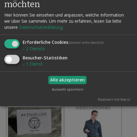
möchten
Hier können Sie einsehen und anpassen, welche Information
wir über Sie sammeln.
Um mehr zu erfahren, lesen Sie bitte
unsere
Datenschutzerklärung
.
ONE 2.0 BY MATTHEW
TRUE BY SECRET FACTORY
UNDERHILL
Erforderliche Cookies
245,00 €
(immer erforderlich)
↓
2
Dienste
39,50 €
Inkl. MwSt.,
Inkl. MwSt.,
zzgl.
Versand
Besucher-Statistiken
zzgl.
Versand
↓
1
Dienst
Auf
Auf
den
den
Wunschzettel
Alle akzeptieren
Wunschzettel
Auswahl speichern
Realisiert mit Klaro!