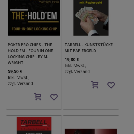
POKER PRO CHIPS - THE
TARBELL - KUNSTSTÜCKE
HOLD EM - FOUR IN ONE
MIT PAPIERGELD
LOCKING CHIP - BY M.
19,80 €
WRIGHT
Inkl. MwSt.,
59,50 €
zzgl.
Versand
Inkl. MwSt.,
Auf
zzgl.
Versand
den
Auf
Wunschzettel
den
Wunschzettel