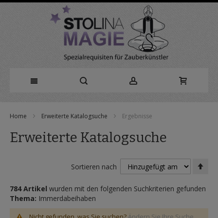
Direkt
Home
Erweiterte Katalogsuche
Ergebnisse
zum
Erweiterte Katalogsuche
Inhalt
In
Sortieren nach
abs
Rei
784 Artikel
wurden mit den folgenden Suchkriterien gefunden
Thema:
Immerdabeihaben
Nicht gefunden, was Sie suchen?
Ändern Sie Ihre Suche.