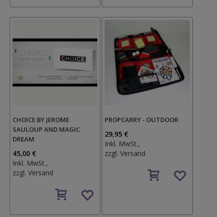
CHOICE BY JEROME
PROPCARRY - OUTDOOR
SAULOUP AND MAGIC
29,95 €
DREAM
Inkl. MwSt.,
45,00 €
zzgl.
Versand
Inkl. MwSt.,
Auf
zzgl.
Versand
den
Auf
Wunschzettel
den
Wunschzettel