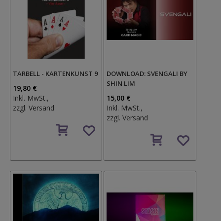
TARBELL - KARTENKUNST 9
DOWNLOAD: SVENGALI BY
SHIN LIM
19,80 €
Inkl. MwSt.,
15,00 €
zzgl.
Versand
Inkl. MwSt.,
zzgl.
Versand
Auf
den
Auf
Wunschzettel
den
Wunschzettel