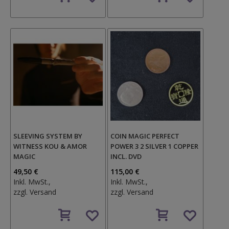
Wunschzettel
Wunschzettel
SLEEVING SYSTEM BY
COIN MAGIC PERFECT
WITNESS KOU & AMOR
POWER 3 2 SILVER 1 COPPER
MAGIC
INCL. DVD
49,50 €
115,00 €
Inkl. MwSt.,
Inkl. MwSt.,
zzgl.
Versand
zzgl.
Versand
Auf
Auf
den
den
Wunschzettel
Wunschzettel